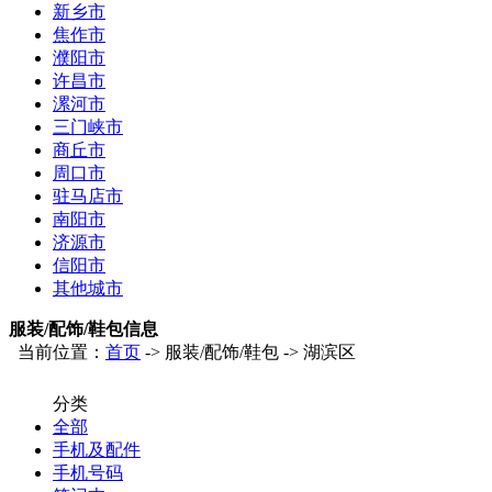
新乡市
焦作市
濮阳市
许昌市
漯河市
三门峡市
商丘市
周口市
驻马店市
南阳市
济源市
信阳市
其他城市
服装/配饰/鞋包信息
当前位置：
首页
-> 服装/配饰/鞋包 -> 湖滨区
分类
全部
手机及配件
手机号码