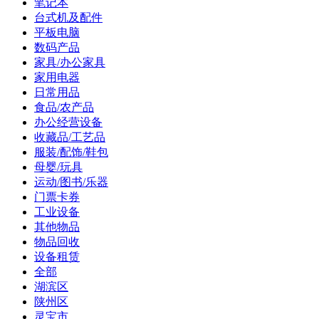
笔记本
台式机及配件
平板电脑
数码产品
家具/办公家具
家用电器
日常用品
食品/农产品
办公经营设备
收藏品/工艺品
服装/配饰/鞋包
母婴/玩具
运动/图书/乐器
门票卡券
工业设备
其他物品
物品回收
设备租赁
全部
湖滨区
陕州区
灵宝市