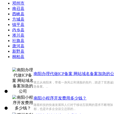
邓州市
南召县
西峡县
方城县
镇平县
内乡县
淅川县
社旗县
唐河县
新野县
桐柏县
南阳办理代做ICP备案 网站域名备案加急的
黄总从南阳来，带着一身风尘和满脸的焦灼，踏进了世惠诚
急备案。...
南阳小程序开发费用多少钱？
随着科技的快速发展和人们对于移动互联网的需求不断增加
都，也是许多企业设立总部的...