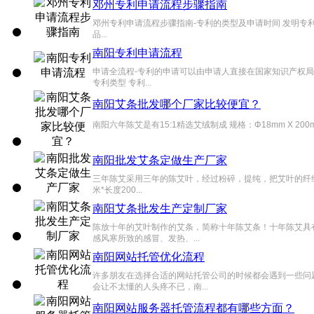
邓州专利申请流程步骤指南
邓州专利申请流程步骤指南-专利的类型及申请时间 发明专利
品...
南阳专利申请流程
申请全流程-专利的申请可以由申请人直接在国家知识产权局
专利类型 专利...
南阳艾条批发哪个厂家比较便宜？
南阳六年陈艾是有15:1精选艾绒制成 规格：Φ18mm X 
南阳批发艾条定做生产厂家
三年陈艾采用三年的陈艾叶，经过粉碎，提纯，把艾叶的纤维
米*长度200...
南阳艾条批发生产定制厂家
陈放十年的艾叶制作的艾条，简称十年陈艾条！十年陈艾具
感风寒所致的感冒、发热、...
南阳网站托管优化流程
许多朋友在选择合适的网站托管公司的时候都会遇到一些问
会让不太懂的人头疼不已，南...
南阳网站服务器托管流程都有哪些方面？