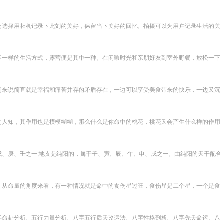
选择用相机记录下此刻的美好，保留当下美好的回忆。拍摄可以为用户记录生活的美好
一样的生活方式，露营便是其中一种。在闲暇时光和亲朋好友到室外野餐，放松一下心
来说简直就是幸福和痛苦并存的矛盾存在，一边可以享受美食带来的快乐，一边又沉浸
人知，其作用也是模模糊糊，那么什么是你命中的桃花，桃花又会产生什么样的作用呢？
、庚、壬之一;地支是纯阳的，属于子、寅、辰、午、申、戌之一。由纯阳的天干配合上
从命量的角度来看，有一种情况就是命中的食伤星过旺，食伤星是二个星，一个是食神
命卦分析、五行力量分析、八字五行后天改运法、八字性格剖析、八字先天命运、八字