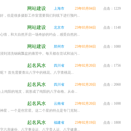
网站建设
上海市
23年03月04日
点击：1229
，但是很多摄影工作室需要我们到线下进行预约...
网站建设
北京市
23年03月04日
点击：1148
情，和大自然开启一场奇妙的约会，感受自然的...
网站建设
郑州市
23年03月04日
点击：1080
到清洗锅碗瓢盆的痛苦中。每天都在尝试和油污...
起名风水
四川省
23年02月20日
点击：1756
 首先需要查出八字中的桃花。八字查桃花...
起名风水
四川省
23年02月20日
点击：2060
纯阳的地支，就形成了纯阳的八字命格。从命...
起名风水
云南省
23年02月20日
点击：1698
星，一个是伤官星。这二个星的特点是专门克制...
起名风水
福建省
23年02月19日
点击：1808
六亲缘份、八字事业运、八字贵人运、八字健康...