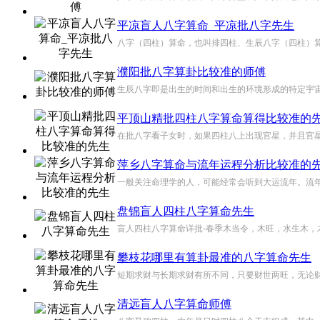
平凉盲人八字算命_平凉批八字先生
八字（四柱）算命，也叫排四柱、生辰八字（四柱）算
濮阳批八字算卦比较准的师傅
生辰八字即是出生的时间和出生的环境形成的特定宇宙
平顶山精批四柱八字算命算得比较准的
在批八字看子女时，如果四柱八上出现官星，并且官星
萍乡八字算命与流年运程分析比较准的
一般关注命理学的人，可能经常会听到大运流年。流年
盘锦盲人四柱八字算命先生
盲人四柱八字算命详批-春季木当令，木旺，水生木，
攀枝花哪里有算卦最准的八字算命先生
短期求财与长期求财有所不同，只要财世两旺，无论财
清远盲人八字算命师傅