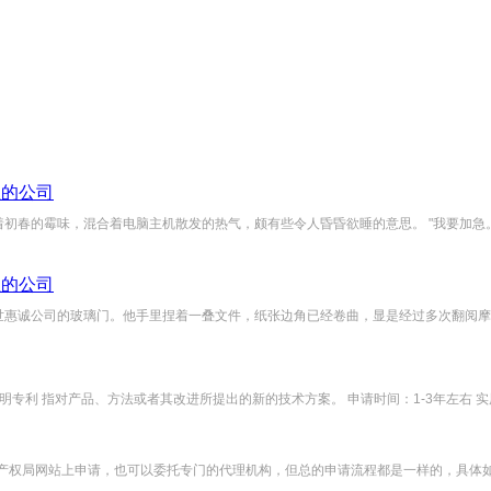
急的公司
春的霉味，混合着电脑主机散发的热气，颇有些令人昏昏欲睡的意思。 "我要加急。"
急的公司
惠诚公司的玻璃门。他手里捏着一叠文件，纸张边角已经卷曲，显是经过多次翻阅摩挲的缘
专利 指对产品、方法或者其改进所提出的新的技术方案。 申请时间：1-3年左右 实用新
权局网站上申请，也可以委托专门的代理机构，但总的申请流程都是一样的，具体如下： 