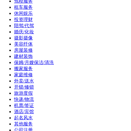
驾校服务
租车服务
休闲娱乐
投资理财
陪驾/代驾
婚庆/化妆
摄影摄像
美容纤体
房屋装修
建材装饰
保姆/月嫂保洁/清洗
搬家服务
家庭维修
外卖/送水
开锁/修锁
旅游度假
快递/物流
机票/签证
酒店/宾馆
起名风水
其他服务
公司注册