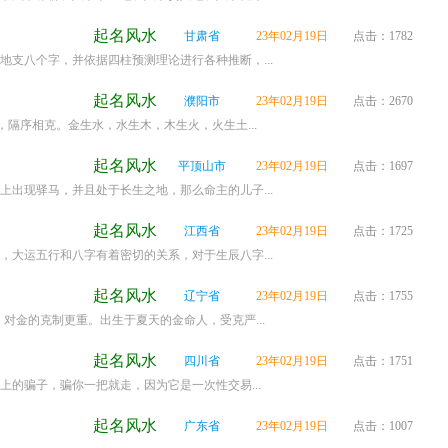
起名风水
甘肃省
23年02月19日
点击：1782
支八个字，并依据四柱预测理论进行各种推断，...
起名风水
濮阳市
23年02月19日
点击：2670
隔序相克。金生水，水生木，木生火，火生土...
起名风水
平顶山市
23年02月19日
点击：1697
出现驿马，并且处于长生之地，那么命主的儿子...
起名风水
江西省
23年02月19日
点击：1725
大运五行和八字有着密切的关系，对于生辰八字...
起名风水
辽宁省
23年02月19日
点击：1755
金的克制更重。出生于夏天的金命人，受克严...
起名风水
四川省
23年02月19日
点击：1751
的骗子，骗你一把就走，因为它是一次性交易...
起名风水
广东省
23年02月19日
点击：1007