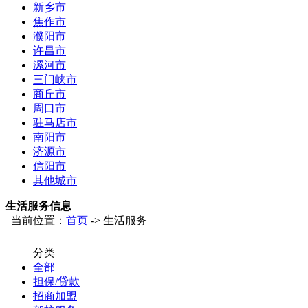
新乡市
焦作市
濮阳市
许昌市
漯河市
三门峡市
商丘市
周口市
驻马店市
南阳市
济源市
信阳市
其他城市
生活服务信息
当前位置：
首页
-> 生活服务
分类
全部
担保/贷款
招商加盟