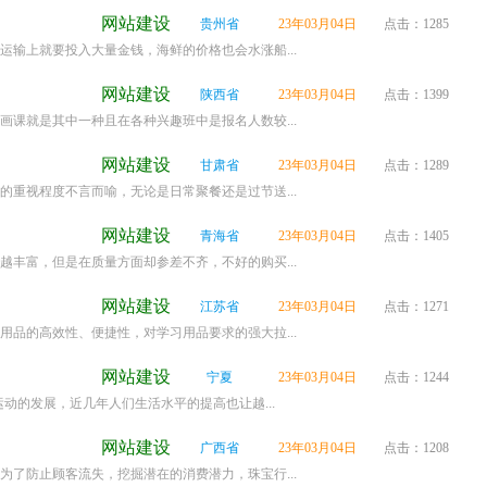
网站建设
贵州省
23年03月04日
点击：1285
输上就要投入大量金钱，海鲜的价格也会水涨船...
网站建设
陕西省
23年03月04日
点击：1399
课就是其中一种且在各种兴趣班中是报名人数较...
网站建设
甘肃省
23年03月04日
点击：1289
重视程度不言而喻，无论是日常聚餐还是过节送...
网站建设
青海省
23年03月04日
点击：1405
丰富，但是在质量方面却参差不齐，不好的购买...
网站建设
江苏省
23年03月04日
点击：1271
品的高效性、便捷性，对学习用品要求的强大拉...
网站建设
宁夏
23年03月04日
点击：1244
动的发展，近几年人们生活水平的提高也让越...
网站建设
广西省
23年03月04日
点击：1208
了防止顾客流失，挖掘潜在的消费潜力，珠宝行...