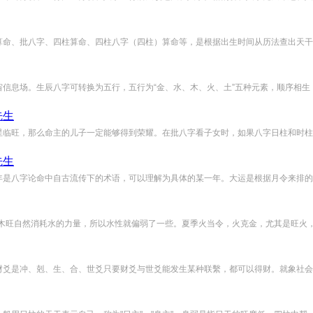
命、批八字、四柱算命、四柱八字（四柱）算命等，是根据出生时间从历法查出天干地
信息场。生辰八字可转换为五行，五行为“金、水、木、火、土”五种元素，顺序相生，
先生
临旺，那么命主的儿子一定能够得到荣耀。在批八字看子女时，如果八字日柱和时柱上
先生
是八字论命中自古流传下的术语，可以理解为具体的某一年。大运是根据月令来排的，
木旺自然消耗水的力量，所以水性就偏弱了一些。夏季火当令，火克金，尤其是旺火，对
爻是冲、剋、生、合、世爻只要财爻与世爻能发生某种联繫，都可以得财。就象社会上