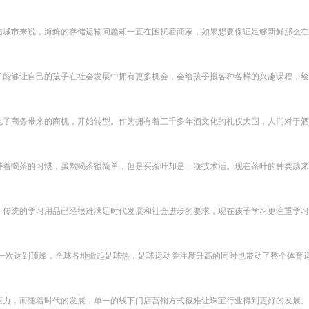
城市来说，海鲜的存储运输问题却一直在困扰着商家，如果想要保证足够新鲜那么在运
能够让自己的孩子在社会发展中拥有更多机会，会给孩子报各种各样的兴趣课程，绘画
子商务带来的商机，开始转型。作为拥有着三千多年酒文化的礼仪大国，人们对于酒的
着喝茶的习惯，虽然喝茶很简单，但是买茶叶却是一项技术活。现在茶叶的种类越来越
传统的学习用品已经很难满足时代发展和社会进步的要求，现在孩子学习更注重学习用
再一次达到顶峰，全球各地掀起足球热，足球运动关注度升高的同时也带动了整个体育运
力，而随着时代的发展，单一的线下门店营销方式很难让珠宝行业得到更好的发展。为