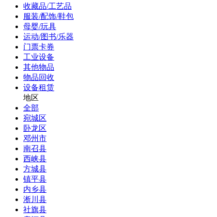
收藏品/工艺品
服装/配饰/鞋包
母婴/玩具
运动/图书/乐器
门票卡券
工业设备
其他物品
物品回收
设备租赁
地区
全部
宛城区
卧龙区
邓州市
南召县
西峡县
方城县
镇平县
内乡县
淅川县
社旗县