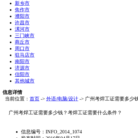
新乡市
焦作市
濮阳市
许昌市
漯河市
三门峡市
商丘市
周口市
驻马店市
南阳市
济源市
信阳市
其他城市
信息详情
当前位置：
首页
->
外语/电脑/设计
-> 广州考焊工证需要多
广州考焊工证需要多少钱？考焊工证需要什么条件？
信息编号：
INFO_2014_1074