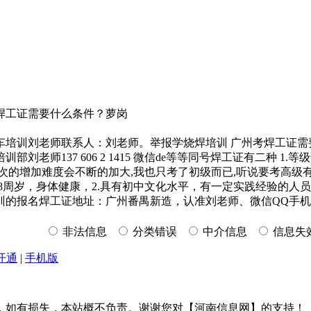
焊工证需要什么条件？萝岗
车培训刘老师联系人：刘老师。举报学烧焊培训 广州考焊工证
137 606 2 1415 微信de等等同号焊工证有二种 1.等
层次的增加难度会不断的加大,我也只考了初级而已,听说要考高级有
8周岁，身体健康，2.具有初中文化水平，有一定实践经验的人
训的报名焊工证地址：广州番禺新造，认准刘老师、微信QQ手
非法信息
分类错误
中介信息
信息失
开通
|
手机版
，如有损失，本站概不负责。谢谢您对【河南信息网】的支持！