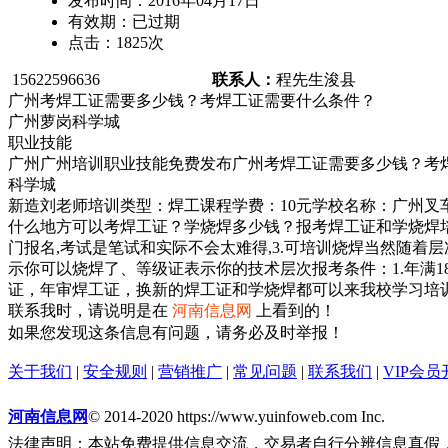
发布时间：
2016年04月17日
有效期：
已过期
点击：
1825
次
15622596636
联系人：
程先生
浚县
广州考焊工证需要多少钱？考焊工证需要什么条件？
广州萝岗科学城
职业技能
广州广州培训职业技能免费发布广州考焊工证需要多少钱？考
科学城
新造刘老师培训类型：焊工课程学费：10元学校名称：广州叉
什么地方可以考焊工证？学烧焊多少钱？报考焊工证和学烧焊培训部刘老师
门报名,考试是笔试和实际不会太难得,3.可培训烧焊当然随着
示你可以烧焊了、等级证表示你的技术层次报考条件：1.年满1
证，年审焊工证，换新的焊工证和学烧焊都可以来我校学习培
联系我时，请说明是在
河南信息网
上看到的！
如果您发现这条信息有问题，请务必及时举报！
关于我们
|
安全规则
|
营销推广
|
常见问题
|
联系我们
|
VIP会员
河南信息网
© 2014-2020 https://www.yuinfoweb.com Inc.
法律声明：本站免费提供信息交流，交易者自行分辨信息真假