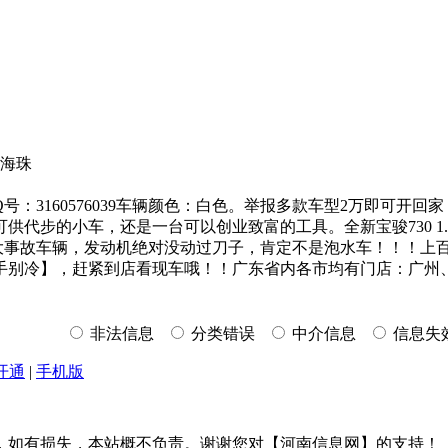
便海珠
号：3160576039车辆颜色：白色。举报多款车型2万即可开回
小车，还是一台可以创业致富的工具。全新宝骏730 1.5手波舒适版
承诺：非大事故车辆，发动机绝对没动过刀子，肯定不是泡水车！！
手别冷】，赶紧到店看现车哦！！广东省内各市均有门店：广州
非法信息
分类错误
中介信息
信息失
开通
|
手机版
，如有损失，本站概不负责。谢谢您对【河南信息网】的支持！