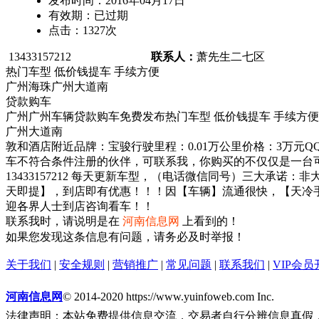
发布时间：
2016年04月17日
有效期：
已过期
点击：
1327
次
13433157212
联系人：
萧先生
二七区
热门车型 低价钱提车 手续方便
广州海珠广州大道南
贷款购车
广州广州车辆贷款购车免费发布热门车型 低价钱提车 手续方
广州大道南
敦和酒店附近品牌：宝骏行驶里程：0.01万公里价格：3万元QQ
车不符合条件注册的伙伴，可联系我，你购买的不仅仅是一台可供代步的
13433157212 每天更新车型，（电话微信同号）三大
天即提】，到店即有优惠！！！因【车辆】流通很快，【天冷
迎各界人士到店咨询看车！！
联系我时，请说明是在
河南信息网
上看到的！
如果您发现这条信息有问题，请务必及时举报！
关于我们
|
安全规则
|
营销推广
|
常见问题
|
联系我们
|
VIP会员
河南信息网
© 2014-2020 https://www.yuinfoweb.com Inc.
法律声明：本站免费提供信息交流，交易者自行分辨信息真假