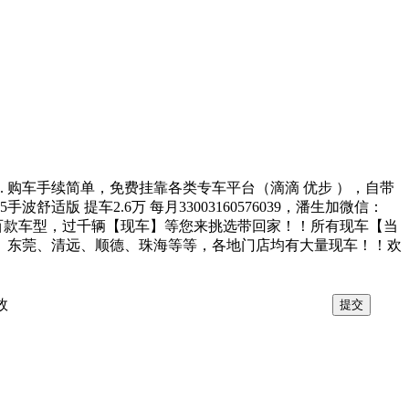
家 . 购车手续简单，免费挂靠各类专车平台（滴滴 优步 ），自带
 提车2.6万 每月33003160576039，潘生加微信：
！上百款车型，过千辆【现车】等您来挑选带回家！！所有现车【当
、东莞、清远、顺德、珠海等等，各地门店均有大量现车！！欢
效