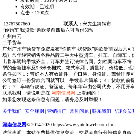
发布时间：
2016年04月17日
有效期：
已过期
点击：
1290
次
13767507660
联系人：
宋先生
舞钢市
“你购车 我贷款”购欧曼前四后六可首付50%
广州白云
二手货车
广州广州车辆货车免费发布“你购车 我贷款”购欧曼前四后六可首
场》常年经营销售各种品牌二手大中型货车、挂车、自卸车，优
出售车辆均手续齐全，订车并签订法律合同。如档案与车不符
型的全新挂车及9.6米仓栅式、箱式车厢，质量好、价格低。现
条件如下 1：带好本人有效证件、户口簿、身份证、驾驶证即可
公司签订一份贷款合同就可以，手续非常简单； 4：贷款的前提
付； 7：车辆行驶证、营运证、每年年审由公司代办，不用开
联系我时，请说明是在
河南信息网
上看到的！
如果您发现这条信息有问题，请务必及时举报！
关于我们
|
安全规则
|
营销推广
|
常见问题
|
联系我们
|
VIP会员
河南信息网
© 2014-2020 https://www.yuinfoweb.com Inc.
法律声明：本站免费提供信息交流，交易者自行分辨信息真假