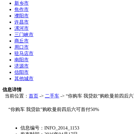
新乡市
焦作市
濮阳市
许昌市
漯河市
三门峡市
商丘市
周口市
驻马店市
南阳市
济源市
信阳市
其他城市
信息详情
当前位置：
首页
->
二手车
-> “你购车 我贷款”购欧曼前四后六
“你购车 我贷款”购欧曼前四后六可首付50%
信息编号：
INFO_2014_1153