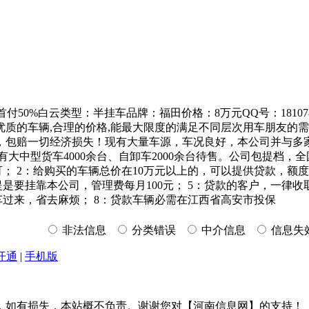
付50%白云类型：半挂车品牌：福田价格：8万元QQ号：1810
质的车辆,合理的价格,能最大限度的满足不同层次用车朋友的
，包赔一切经济损失！现有大量车源，车况良好，本公司并与多
有大中型货车4000余台、自卸车2000余台待售。公司包提档
； 2：给购买的车辆总价在10万元以上的，可以提供贷款，额
是要挂靠本公司，管理费每月100元； 5：贷款的客户，一律收
车过来，省去麻烦； 8：贷款车辆必需在江西省高安市投保
非法信息
分类错误
中介信息
信息失
开通
|
手机版
，如有损失，本站概不负责。谢谢您对【河南信息网】的支持！