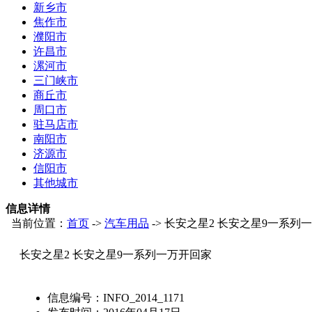
新乡市
焦作市
濮阳市
许昌市
漯河市
三门峡市
商丘市
周口市
驻马店市
南阳市
济源市
信阳市
其他城市
信息详情
当前位置：
首页
->
汽车用品
-> 长安之星2 长安之星9一系列
长安之星2 长安之星9一系列一万开回家
信息编号：
INFO_2014_1171