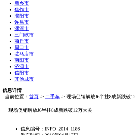
新乡市
焦作市
濮阳市
许昌市
漯河市
三门峡市
商丘市
周口市
驻马店市
南阳市
济源市
信阳市
其他城市
信息详情
当前位置：
首页
->
二手车
-> 现场促销解放J6半挂8成新跌破1
现场促销解放J6半挂8成新跌破12万大关
信息编号：
INFO_2014_1186