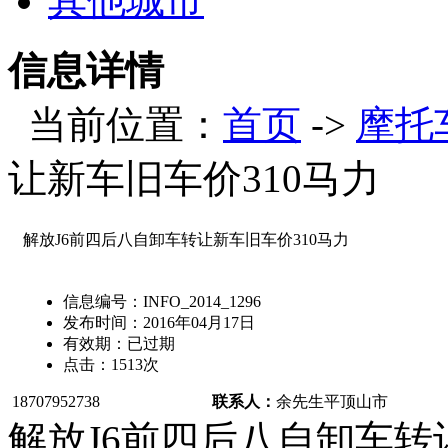
其他城市
信息详情
当前位置：
首页
->
摩托
让新车旧车价310马力
解放J6前四后八自卸车转让新车旧车价310马力
信息编号：
INFO_2014_1296
发布时间：
2016年04月17日
有效期：
已过期
点击：
1513
次
18707952738
联系人：
余先生
平顶山市
解放J6前四后八自卸车转