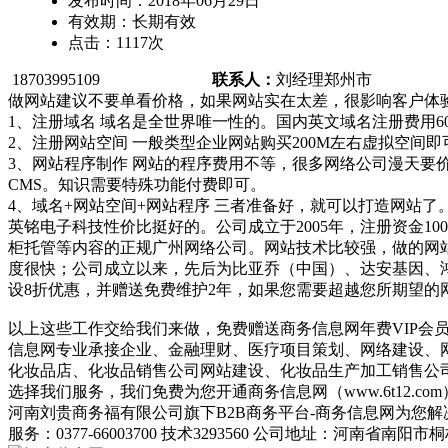
发布时间：
2018年06月29日
有效期：
长期有效
点击：
1117
次
18703995109
联系人：
刘经理
郑州市
做网站建议不要单看价格，如果网站实在太差，很影响客户体验
1、注册域名 域名是全世界唯一性的。国内英文域名注册费用60-
2、注册网站空间 一般类型企业网站购买200M左右虚拟空间即
3、网站程序制作 网站的程序费用不等，很多网络公司漫天要价
CMS。知识需要特殊功能付费即可。
4、域名+网站空间+网站程序 三者准备好，就可以打造网站了。总
英铭电子科技性价比挺好的。公司成立于2005年，注册资金
柜托管等内容的正规广州网络公司。网站技术比较强，做的网
度很快；公司成立以来，先后为比亚乔（中国）、达安基因、
设8折优惠，并赠送免费维护2年，如果您需要超越您所期望的网站
以上这些工作交给我们来做，免费赠送商务信息网年费VIP会
信息网专业承接企业、金融理财、医疗项目策划、网络建设、
化妆品店、化妆品销售公司网站建设、化妆品生产加工销售公
选择我们服务，我们免费为您开通商务信息网（www.6t12.
河南刘贵商务福有限公司旗下B2B商务平台-商务信息网为您解决
服务：0377-66003700 技术3293560 公司地址：河南