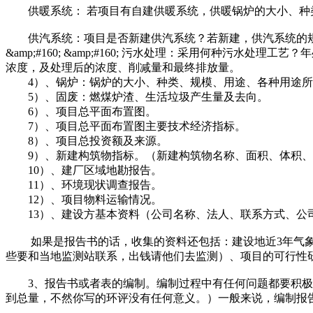
供暖系统： 若项目有自建供暖系统，供暖锅炉的大小、种
供汽系统：项目是否新建供汽系统？若新建，供汽系统的规
&amp;#160; &amp;#160; 污水处理：采用何种污水
浓度，及处理后的浓度、削减量和最终排放量。
4）、锅炉：锅炉的大小、种类、规模、用途、各种用途所
5）、固废：燃煤炉渣、生活垃圾产生量及去向。
6）、项目总平面布置图。
7）、项目总平面布置图主要技术经济指标。
8）、项目总投资额及来源。
9）、新建构筑物指标。（新建构筑物名称、面积、体积、
10）、建厂区域地勘报告。
11）、环境现状调查报告。
12）、项目物料运输情况。
13）、建设方基本资料（公司名称、法人、联系方式、公
如果是报告书的话，收集的资料还包括：建设地近3年气象
些要和当地监测站联系，出钱请他们去监测）、项目的可行性
3、报告书或者表的编制。编制过程中有任何问题都要积极和
到总量，不然你写的环评没有任何意义。）一般来说，编制报