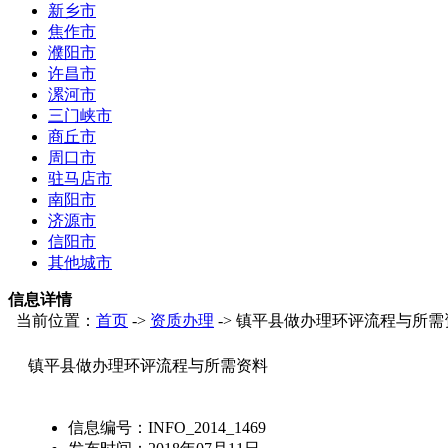
新乡市
焦作市
濮阳市
许昌市
漯河市
三门峡市
商丘市
周口市
驻马店市
南阳市
济源市
信阳市
其他城市
信息详情
当前位置：
首页
->
资质办理
-> 镇平县做办理环评流程与所需
镇平县做办理环评流程与所需资料
信息编号：
INFO_2014_1469