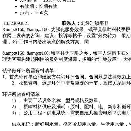
发布时间：
2018年07月11日
有效期：
长期有效
点击：
1250
次
13323693821
联系人：
刘经理
镇平县
&amp;#160; &amp;#160; 为强化服务效果，镇
在网上发表的咨询、建议、投诉等帖子，设置“分类转办—限期
理，3个工作日内给出满意的解决方案。同
&amp;#160; &amp;#160; 镇平县为玉雕之乡，
理为客商构建起刚性的服务制度保障，招商的“洼地效应”，大有
镇平做环评所需资料清单：
1、首先环评单位和建设方签订环评合同。合同只是法律效力
2、收集资料。这是环评中非常重要的环节，直接关系到环评
环评所需资料清单
1）、主要工艺设备名称、型号规格及数量。
2）、原辅材料供应及消耗（原料、配料、电、新水和循环
3）、公用工程：供电系统：需要自建几座变电所？变电所
供水系统：新鲜用水量、循环冷却用水量、生活用水量，生