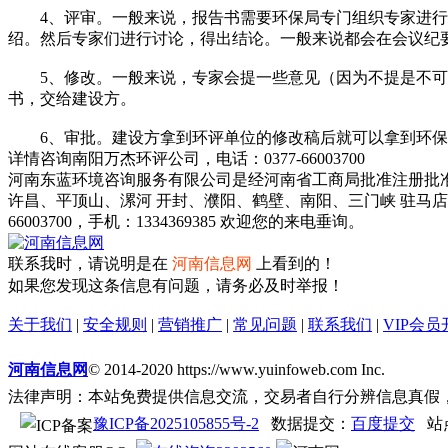
4、评审。一般来说，报告书需要环保局专门组织专家进行评
绍。然后专家们进行讨论，得出结论。一般来说都会在会议纪
5、修改。一般来说，专家会提一些意见（因为不提是不可
书，交给建设方。
6、审批。建设方拿到环评单位的修改稿后就可以拿到环保
详情咨询南阳万杰环评公司，电话：0377-66003700
河南东蓝环境咨询服务有限公司是经河南省工商局批准注册批
许昌、平顶山、漯河 开封、濮阳、鹤壁、南阳、三门峡 驻马
66003700，手机：1334369385 欢迎您的来电垂询。
联系我时，请说明是在
河南信息网
上看到的！
如果您发现这条信息有问题，请务必及时举报！
关于我们
|
安全规则
|
营销推广
|
常见问题
|
联系我们
|
VIP会员
河南信息网
© 2014-2020 https://www.yuinfoweb.com Inc.
法律声明：本站免费提供信息交流，交易者自行分辨信息真假
豫ICP备2025105855号-2
数据提交：
百度提交
站