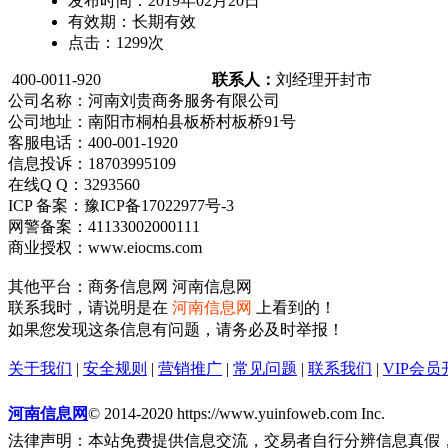
发布时间：
2019年02月20日
有效期：
长期有效
点击：
1299
次
400-0011-920
联系人：
刘经理
开封市
公司名称：河南刘贵商务服务有限公司
公司地址：南阳市桐柏县板桥村板桥91号
客服电话：400-001-1920
信息投诉：18703995109
在线Q Q：3293560
ICP 备案：豫ICP备17022977号-3
网警备案：41133002000111
商业授权：www.eiocms.com
其他平台：商务信息网 河南信息网
联系我时，请说明是在
河南信息网
上看到的！
如果您发现这条信息有问题，请务必及时举报！
关于我们
|
安全规则
|
营销推广
|
常见问题
|
联系我们
|
VIP会员
河南信息网
© 2014-2020 https://www.yuinfoweb.com Inc.
法律声明：本站免费提供信息交流，交易者自行分辨信息真假