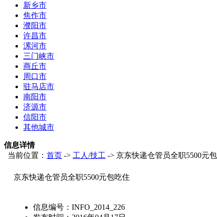
新乡市
焦作市
濮阳市
许昌市
漯河市
三门峡市
商丘市
周口市
驻马店市
南阳市
济源市
信阳市
其他城市
信息详情
当前位置：
首页
->
工人/技工
-> 京东快递仓管员全职5500元
京东快递仓管员全职5500元包吃住
信息编号：
INFO_2014_226