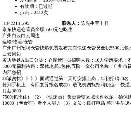
发布时间：
2016年04月17日
有效期：
已过期
点击：
2412
次
13422131295
联系人：
陈先生
宝丰县
京东快递仓管员全职5500元包吃住
广州白云白云周边
运输/物流/仓管
广州广州招聘仓管快递免费发布京东快递仓管员全职5500元包
白云周边
黄边地铁A出口分类：仓库管理员招聘人数：10人学历要求：不
5000元福利待遇：双休,包吃,包住,五险一金公司名称：广
内部急招
非诚勿扰》》》》面试通过第二天可安排上岗，年初招聘20名，报
龄到手机上，有回复算报名成功）放飞机勿扰招聘职位:：快递
月薪3800
7500(包吃住）（2）（快递员）负责管辖区域快件收派，确保
10000（包食宿）看个人能力（3）文员：拨打电话 整理并呈