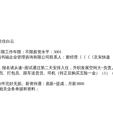
吃住白云
限工作年限：不限薪资水平：3001
州市福书福企业管理咨询有限公司联系人：黄经理《《《《京东快递
名请从速~面试通过第二天安排入住，升职发展空间大~负责人：黄
员、打包员、跟车送货员、司机（转正后购买五险一金）（1）
快件完好无损。薪资待遇：底薪+提成，月薪3800
递相关业务单据和资料；