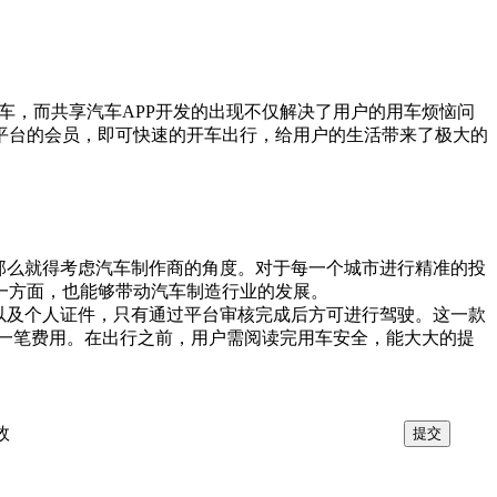
车，而共享汽车APP开发的出现不仅解决了用户的用车烦恼问
平台的会员，即可快速的开车出行，给用户的生活带来了极大的
那么就得考虑汽车制作商的角度。对于每一个城市进行精准的投
一方面，也能够带动汽车制造行业的发展。
以及个人证件，只有通过平台审核完成后方可进行驾驶。这一款
省了一笔费用。在出行之前，用户需阅读完用车安全，能大大的提
效