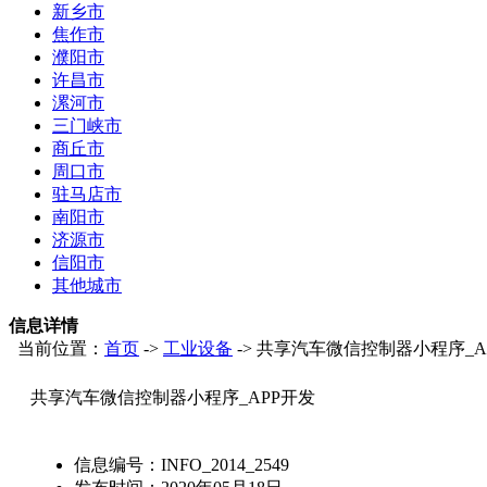
新乡市
焦作市
濮阳市
许昌市
漯河市
三门峡市
商丘市
周口市
驻马店市
南阳市
济源市
信阳市
其他城市
信息详情
当前位置：
首页
->
工业设备
-> 共享汽车微信控制器小程序_A
共享汽车微信控制器小程序_APP开发
信息编号：
INFO_2014_2549