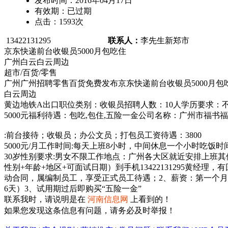
发布时间：
2016年04月17日
有效期：
已过期
点击：
1593
次
13422131295
联系人：
李先生
新郑市
京东快递前台收银员5000月包吃住
广州白云白云周边
超市/百货/零售
广州广州招聘零售百货免费发布京东快递前台收银员5000月包
白云周边
黄边地铁A出口职位类别：收银员招聘人数：10人学历要求：不
5000元福利待遇：包吃,包住,五险一金公司名称：广州市福
:前台接待；收银员；办公文员；打包员工资待遇：3800
5000元/月工作时间:每天上班8小时，中间休息一个小时吃饭时间
30岁性别要求:男女不限工作地点：广州各大区就近安排上班其
性别+年龄+地区+可面试日期）到手机13422131295黄
动合同，属编制员工，享受正式员工待遇；2、薪资：第一个月38
6天）3、试用期过后即购买“五险一金”
联系我时，请说明是在
河南信息网
上看到的！
如果您发现这条信息有问题，请务必及时举报！