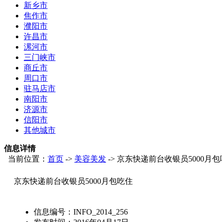
新乡市
焦作市
濮阳市
许昌市
漯河市
三门峡市
商丘市
周口市
驻马店市
南阳市
济源市
信阳市
其他城市
信息详情
当前位置：
首页
->
美容美发
-> 京东快递前台收银员5000月
京东快递前台收银员5000月包吃住
信息编号：
INFO_2014_256