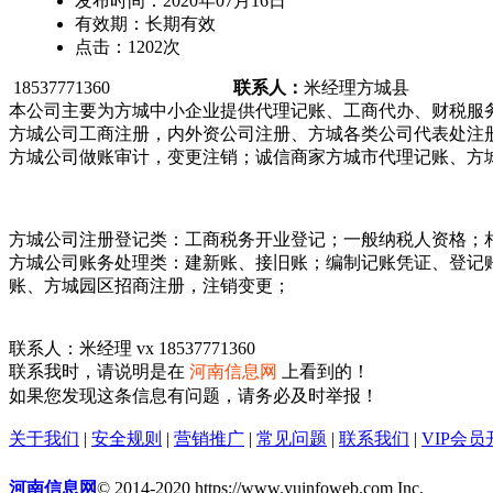
发布时间：
2020年07月16日
有效期：
长期有效
点击：
1202
次
18537771360
联系人：
米经理
方城县
本公司主要为方城中小企业提供代理记账、工商代办、财税服
方城公司工商注册，内外资公司注册、方城各类公司代表处注
方城公司做账审计，变更注销；诚信商家方城市代理记账、方
方城公司注册登记类：工商税务开业登记；一般纳税人资格；
方城公司账务处理类：建新账、接旧账；编制记账凭证、登记
账、方城园区招商注册，注销变更；
联系人：米经理 vx 18537771360
联系我时，请说明是在
河南信息网
上看到的！
如果您发现这条信息有问题，请务必及时举报！
关于我们
|
安全规则
|
营销推广
|
常见问题
|
联系我们
|
VIP会员
河南信息网
© 2014-2020 https://www.yuinfoweb.com Inc.