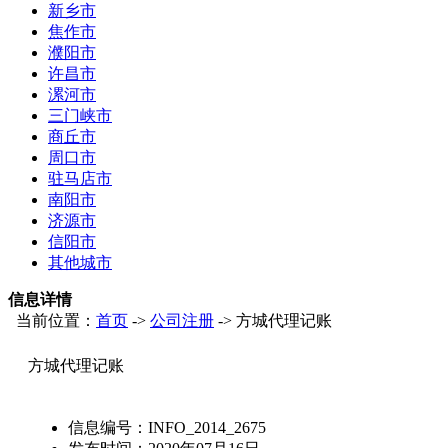
新乡市
焦作市
濮阳市
许昌市
漯河市
三门峡市
商丘市
周口市
驻马店市
南阳市
济源市
信阳市
其他城市
信息详情
当前位置：
首页
->
公司注册
-> 方城代理记账
方城代理记账
信息编号：
INFO_2014_2675