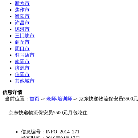
新乡市
焦作市
濮阳市
许昌市
漯河市
三门峡市
商丘市
周口市
驻马店市
南阳市
济源市
信阳市
其他城市
信息详情
当前位置：
首页
->
老师/培训师
-> 京东快递物流保安员5500
京东快递物流保安员5500元月包吃住
信息编号：
INFO_2014_271