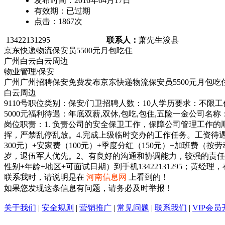
发布时间：
2016年04月17日
有效期：
已过期
点击：
1867
次
13422131295
联系人：
萧先生
浚县
京东快递物流保安员5500元月包吃住
广州白云白云周边
物业管理/保安
广州广州招聘保安免费发布京东快递物流保安员5500元月包吃
白云周边
9110号职位类别：保安/门卫招聘人数：10人学历要求：不限工
5000元福利待遇：年底双薪,双休,包吃,包住,五险一金公
岗位职责：1. 负责公司的安全保卫工作，保障公司管理工作的
挥，严禁乱停乱放。4.完成上级临时交办的工作任务。工资待遇:底薪
300元）+安家费（100元）+季度分红（150元）+加班费（按劳动
岁，退伍军人优先。2、有良好的沟通和协调能力，较强的责任心。
性别+年龄+地区+可面试日期）到手机13422131295；
联系我时，请说明是在
河南信息网
上看到的！
如果您发现这条信息有问题，请务必及时举报！
关于我们
|
安全规则
|
营销推广
|
常见问题
|
联系我们
|
VIP会员