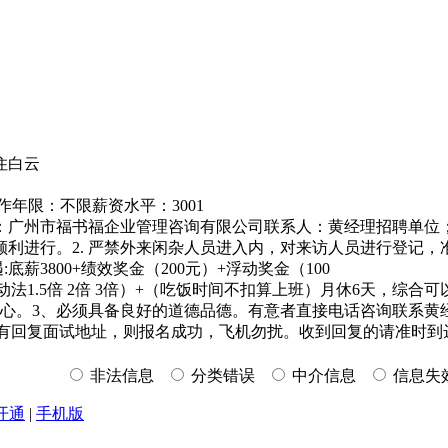
住白云
作年限：不限薪资水平：3001
司名称：广州市福书福企业管理咨询有限公司联系人：黄经理招聘
顺利进行。2. 严禁外来闲杂人员进入内，对来访人员进行登记，
3800+绩效奖金（200元）+浮动奖金（100
法1.5倍 2倍 3倍）+（吃饭时间不扣算上班）月休6天，综合可以拿
3、必须具备良好的道德品德。有意者直接电话咨询联系黄经理；13
黄经理，有回复面试地址，则报名成功，飞机勿扰。收到回复的请准
非法信息
分类错误
中介信息
信息失
开通
|
手机版