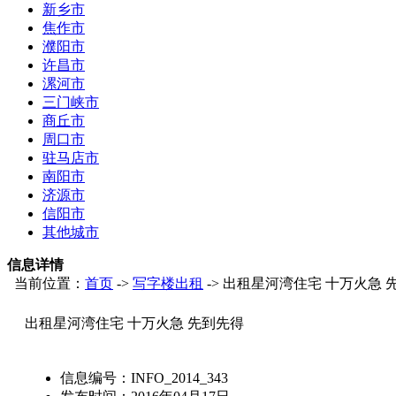
新乡市
焦作市
濮阳市
许昌市
漯河市
三门峡市
商丘市
周口市
驻马店市
南阳市
济源市
信阳市
其他城市
信息详情
当前位置：
首页
->
写字楼出租
-> 出租星河湾住宅 十万火急 
出租星河湾住宅 十万火急 先到先得
信息编号：
INFO_2014_343