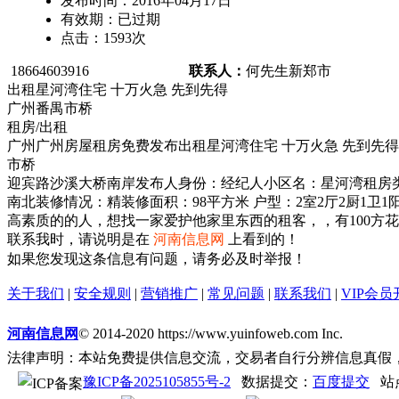
发布时间：
2016年04月17日
有效期：
已过期
点击：
1593
次
18664603916
联系人：
何先生
新郑市
出租星河湾住宅 十万火急 先到先得
广州番禺市桥
租房/出租
广州广州房屋租房免费发布出租星河湾住宅 十万火急 先到先
市桥
迎宾路沙溪大桥南岸发布人身份：经纪人小区名：星河湾租房类型
南北装修情况：精装修面积：98平方米 户型：2室2厅2厨1卫1
高素质的的人，想找一家爱护他家里东西的租客，，有100方
联系我时，请说明是在
河南信息网
上看到的！
如果您发现这条信息有问题，请务必及时举报！
关于我们
|
安全规则
|
营销推广
|
常见问题
|
联系我们
|
VIP会员
河南信息网
© 2014-2020 https://www.yuinfoweb.com Inc.
法律声明：本站免费提供信息交流，交易者自行分辨信息真假
豫ICP备2025105855号-2
数据提交：
百度提交
站