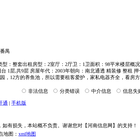
得番禺
：整套出租房型：2室厅：2厅卫：1卫面积：98平米楼层概况
阳台 1层,共9层 房屋年代：2003年朝向：南北通透 精装修 
花园，12方的养鱼池，所以需要租客爱护，家私电器齐全，看房
非法信息
分类错误
中介信息
信息失
开通
|
手机版
，如有损失，本站概不负责。谢谢您对【河南信息网】的支持！
点地图：
xml地图