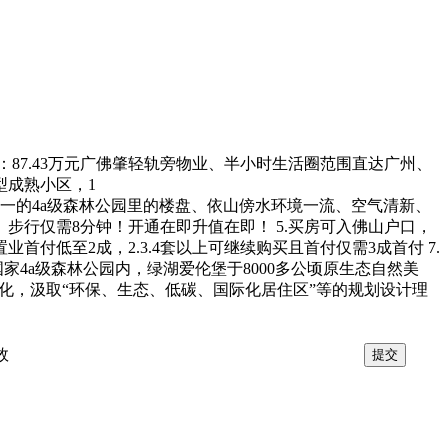
：87.43万元广佛肇轻轨旁物业、半小时生活圈范围直达广州、
型成熟小区，1
唯一的4a级森林公园里的楼盘、依山傍水环境一流、空气清新、
、步行仅需8分钟！开通在即升值在即！ 5.买房可入佛山户口，
付低至2成，2.3.4套以上可继续购买且首付仅需3成首付 7.
国家4a级森林公园内，绿湖爱伦堡于8000多公顷原生态自然美
文化，汲取“环保、生态、低碳、国际化居住区”等的规划设计理
效