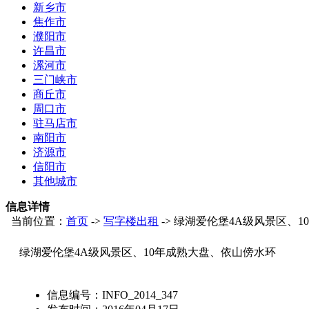
新乡市
焦作市
濮阳市
许昌市
漯河市
三门峡市
商丘市
周口市
驻马店市
南阳市
济源市
信阳市
其他城市
信息详情
当前位置：
首页
->
写字楼出租
-> 绿湖爱伦堡4A级风景区、
绿湖爱伦堡4A级风景区、10年成熟大盘、依山傍水环
信息编号：
INFO_2014_347