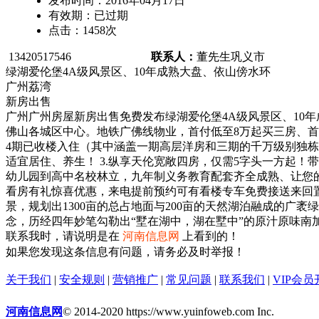
发布时间：
2016年04月17日
有效期：
已过期
点击：
1458
次
13420517546
联系人：
董先生
巩义市
绿湖爱伦堡4A级风景区、10年成熟大盘、依山傍水环
广州荔湾
新房出售
广州广州房屋新房出售免费发布绿湖爱伦堡4A级风景区、10年成
佛山各城区中心。地铁广佛线物业，首付低至8万起买三房、首付
4期已收楼入住（其中涵盖一期高层洋房和三期的千万级别独栋
适宜居住、养生！ 3.纵享天伦宽敞四房，仅需5字头一方起！带
幼儿园到高中名校林立，九年制义务教育配套齐全成熟、让您的孩子
看房有礼惊喜优惠，来电提前预约可有看楼专车免费接送来回置业热
景，规划出1300亩的总占地面与200亩的天然湖泊融成的广
念，历经四年妙笔勾勒出“墅在湖中，湖在墅中”的原汁原味南加州风
联系我时，请说明是在
河南信息网
上看到的！
如果您发现这条信息有问题，请务必及时举报！
关于我们
|
安全规则
|
营销推广
|
常见问题
|
联系我们
|
VIP会员
河南信息网
© 2014-2020 https://www.yuinfoweb.com Inc.