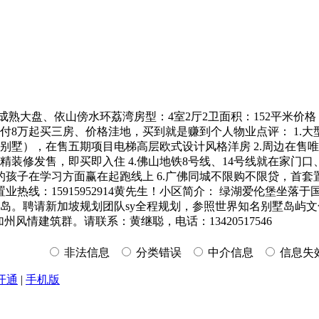
熟大盘、依山傍水环荔湾房型：4室2厅2卫面积：152平米价格
8万起买三房、价格洼地，买到就是赚到个人物业点评： 1.大
别墅），在售五期项目电梯高层欧式设计风格洋房 2.周边在售
精装修发售，即买即入住 4.佛山地铁8号线、14号线就在家门口
在学习方面赢在起跑线上 6.广佛同城不限购不限贷，首套置业首
线：15915952914黄先生！小区简介： 绿湖爱伦堡坐落于
袤绿岛。聘请新加坡规划团队sy全程规划，参照世界知名别墅岛屿
情建筑群。请联系：黄继聪，电话：13420517546
非法信息
分类错误
中介信息
信息失
开通
|
手机版