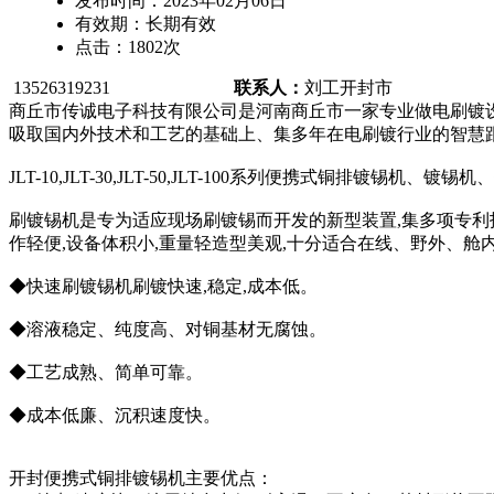
发布时间：
2023年02月06日
有效期：
长期有效
点击：
1802
次
13526319231
联系人：
刘工
开封市
商丘市传诚电子科技有限公司是河南商丘市一家专业做电刷镀
吸取国内外技术和工艺的基础上、集多年在电刷镀行业的智慧
JLT-10,JLT-30,JLT-50,JLT-100系列便携式铜排镀锡
刷镀锡机是专为适应现场刷镀锡而开发的新型装置,集多项专利
作轻便,设备体积小,重量轻造型美观,十分适合在线、野外、
◆快速刷镀锡机刷镀快速,稳定,成本低。
◆溶液稳定、纯度高、对铜基材无腐蚀。
◆工艺成熟、简单可靠。
◆成本低廉、沉积速度快。
开封便携式铜排镀锡机主要优点：