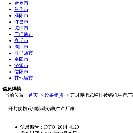
新乡市
焦作市
濮阳市
许昌市
漯河市
三门峡市
商丘市
周口市
驻马店市
南阳市
济源市
信阳市
其他城市
信息详情
当前位置：
首页
->
设备租赁
-> 开封便携式铜排镀锡机生产厂
开封便携式铜排镀锡机生产厂家
信息编号：
INFO_2014_4120