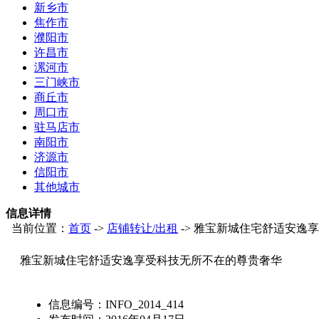
新乡市
焦作市
濮阳市
许昌市
漯河市
三门峡市
商丘市
周口市
驻马店市
南阳市
济源市
信阳市
其他城市
信息详情
当前位置：
首页
->
店铺转让/出租
-> 雅宝新城住宅舒适安逸
雅宝新城住宅舒适安逸享受科技无所不在的尊贵奢华
信息编号：
INFO_2014_414