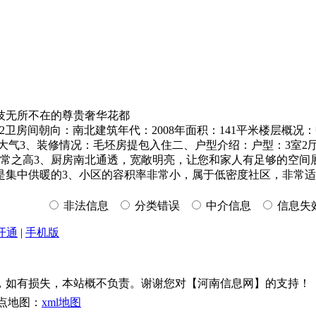
技无所不在的尊贵奢华花都
卫房间朝向：南北建筑年代：2008年面积：141平米楼层概况
大气3、装修情况：毛坯房提包入住二、户型介绍：户型：3室2
非常之高3、厨房南北通透，宽敞明亮，让您和家人有足够的空间
小区是集中供暖的3、小区的容积率非常小，属于低密度社区，非常
非法信息
分类错误
中介信息
信息失
开通
|
手机版
，如有损失，本站概不负责。谢谢您对【河南信息网】的支持！
点地图：
xml地图