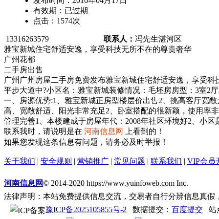
发布时间：
2016年04月17日
有效期：
已过期
点击：
1574
次
13316263579
联系人：
冯先生
湛河区
雅宝新城住宅舒适安逸，享受科技无所不在的尊贵奢华
广州花都
二手房出售
广州广州房屋二手房免费发布雅宝新城住宅舒适安逸，享受科
平步大道中?小区名：雅宝新城装修情况：毛坯房房型：3室2厅2
一、房源优势:1、雅宝新城正房型楼层价出售2、挑高客厅宽敞
高、宽敞舒适、阳光非常充足2、卧室搭配的很新颖，使用率
管理完善1、本楼建成于房屋年代：2008年社区环境好2、
联系我时，请说明是在
河南信息网
上看到的！
如果您发现这条信息有问题，请务必及时举报！
关于我们
|
安全规则
|
营销推广
|
常见问题
|
联系我们
|
VIP会员
河南信息网
© 2014-2020 https://www.yuinfoweb.com Inc.
法律声明：本站免费提供信息交流，交易者自行分辨信息真假
豫ICP备2025105855号-2
数据提交：
百度提交
站