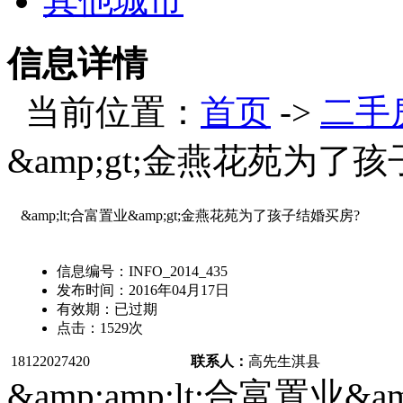
其他城市
信息详情
当前位置：
首页
->
二手
&amp;gt;金燕花苑为了
&amp;lt;合富置业&amp;gt;金燕花苑为了孩子结婚买房?
信息编号：
INFO_2014_435
发布时间：
2016年04月17日
有效期：
已过期
点击：
1529
次
18122027420
联系人：
高先生
淇县
&amp;amp;lt;合富置业&