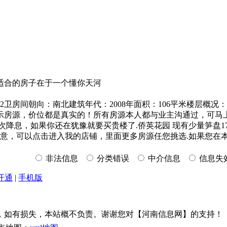
适合的房子在于一个懂你天河
卫房间朝向：南北建筑年代：2008年面积：106平米楼层概况
示房源，价位都是真实的！所有房源本人都与业主沟通过，可马
次降息，如果你还在犹豫就要买贵楼了.侨英花园 现有少量笋盘17
源不满意，可以点击进入我的店铺，里面更多房源任您挑选.如果您
非法信息
分类错误
中介信息
信息失
开通
|
手机版
，如有损失，本站概不负责。谢谢您对【河南信息网】的支持！