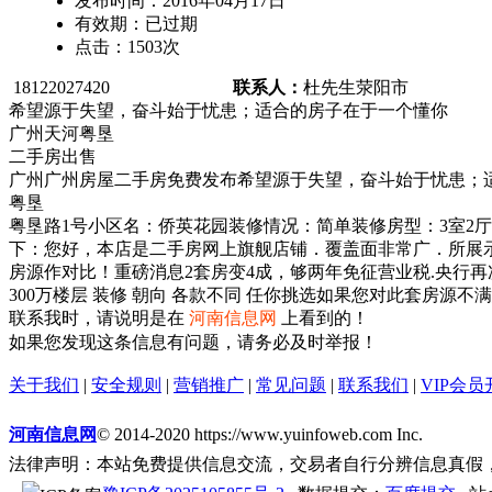
发布时间：
2016年04月17日
有效期：
已过期
点击：
1503
次
18122027420
联系人：
杜先生
荥阳市
希望源于失望，奋斗始于忧患；适合的房子在于一个懂你
广州天河粤垦
二手房出售
广州广州房屋二手房免费发布希望源于失望，奋斗始于忧患；
粤垦
粤垦路1号小区名：侨英花园装修情况：简单装修房型：3室2厅2
下：您好，本店是二手房网上旗舰店铺．覆盖面非常广．所展
房源作对比！重磅消息2套房变4成，够两年免征营业税.央行再
300万楼层 装修 朝向 各款不同 任你挑选如果您对此套房
联系我时，请说明是在
河南信息网
上看到的！
如果您发现这条信息有问题，请务必及时举报！
关于我们
|
安全规则
|
营销推广
|
常见问题
|
联系我们
|
VIP会员
河南信息网
© 2014-2020 https://www.yuinfoweb.com Inc.
法律声明：本站免费提供信息交流，交易者自行分辨信息真假