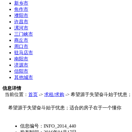
新乡市
焦作市
濮阳市
许昌市
漯河市
三门峡市
商丘市
周口市
驻马店市
南阳市
济源市
信阳市
其他城市
信息详情
当前位置：
首页
->
求租/求购
-> 希望源于失望奋斗始于忧患
希望源于失望奋斗始于忧患；适合的房子在于一个懂你
信息编号：
INFO_2014_440