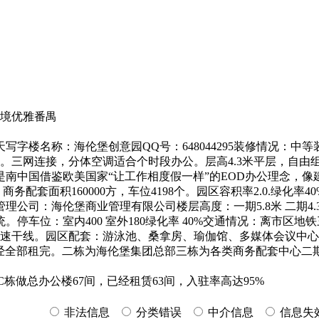
环境优雅番禺
/天写字楼名称：海伦堡创意园QQ号：648044295装修情况：
。三网连接，分体空调适合个时段办公。层高4.3米平层，自由
南中国借鉴欧美国家“让工作相度假一样”的EOD办公理念，像
2方。商务配套面积160000方，车位4198个。园区容积率2.0.绿
理公司：海伦堡商业管理有限公司楼层高度：一期5.8米 二期4.
位：室内400 室外180绿化率 40%交通情况：离市区地铁三号
快速干线。园区配套：游泳池、桑拿房、瑜伽馆、多媒体会议中
已经全部租完。二栋为海伦堡集团总部三栋为各类商务配套中心二期
栋做总办公楼67间，已经租赁63间，入驻率高达95%
非法信息
分类错误
中介信息
信息失