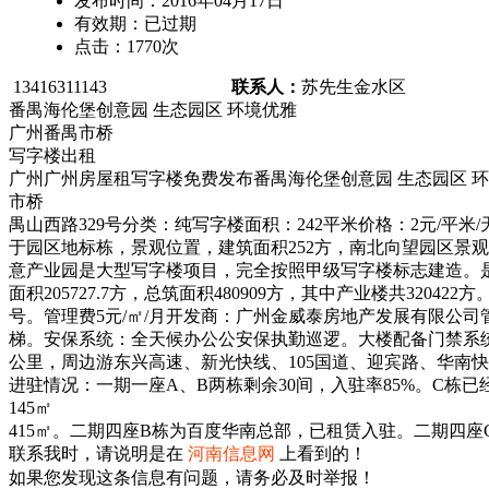
发布时间：
2016年04月17日
有效期：
已过期
点击：
1770
次
13416311143
联系人：
苏先生
金水区
番禺海伦堡创意园 生态园区 环境优雅
广州番禺市桥
写字楼出租
广州广州房屋租写字楼免费发布番禺海伦堡创意园 生态园区 
市桥
禺山西路329号分类：纯写字楼面积：242平米价格：2元/平米
于园区地标栋，景观位置，建筑面积252方，南北向望园区景观
意产业园是大型写字楼项目，完全按照甲级写字楼标志建造。是
面积205727.7方，总筑面积480909方，其中产业楼共32042
号。管理费5元/㎡/月开发商：广州金威泰房地产发展有限公司管
梯。安保系统：全天候办公公安保执勤巡逻。大楼配备门禁系统。停车
公里，周边游东兴高速、新光快线、105国道、迎宾路、华南
进驻情况：一期一座A、B两栋剩余30间，入驻率85%。C栋
145㎡
415㎡。二期四座B栋为百度华南总部，已租赁入驻。二期四座C
联系我时，请说明是在
河南信息网
上看到的！
如果您发现这条信息有问题，请务必及时举报！