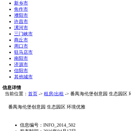
新乡市
焦作市
濮阳市
许昌市
漯河市
三门峡市
商丘市
周口市
驻马店市
南阳市
济源市
信阳市
其他城市
信息详情
当前位置：
首页
->
租房/出租
-> 番禺海伦堡创意园 生态园区
番禺海伦堡创意园 生态园区 环境优雅
信息编号：
INFO_2014_502