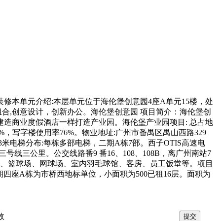
中等装修本单元介绍:本层单元位于海伦堡创意园4座A单元15楼，处
组合,创意设计，创新办公。海伦堡创意园 项目简介：海伦堡创
建造商业度假酒店一样打造产业园。海伦堡产业园项目: 总占地
化率40%，写字楼使用率76%。物业地址:广州市番禺区禺山西路329
3米电梯分布:每栋多部电梯，二期A栋7部。西子OTIS高速电
线三公里。公交线路番9 番16、108、108B，离广州南站7
心、篮球场、网球场、室内羽毛球馆、客房、员工饭堂等。项目
四座A栋为市桥西地标单位，小面积为500已租16层。面积为
效