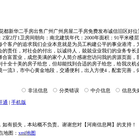
州花都新华二手房出售广州广州房屋二手房免费发布诚信旧区好位
室2厅1卫房间朝向：南北建筑年代：2000年面积：91平米楼层
是社会的追求，更是每个客户的追求我们企业本意就是为员工构建公平的事
会的责任，对社会的付出，以诚待人，兢兢业业我们的业务专长
合富置业，成您美满的家个人简介感谢您访问我的房源页面，我是
十全十美的房子给您，但却能找到合适的房子给您，给我次机会
化环境一流3，市中心黄金地段，交通便利，出入方便4，配套完善
非法信息
分类错误
中介信息
信息失
开通
|
手机版
，如有损失，本站概不负责。谢谢您对【河南信息网】的支持！
点地图：
xml地图