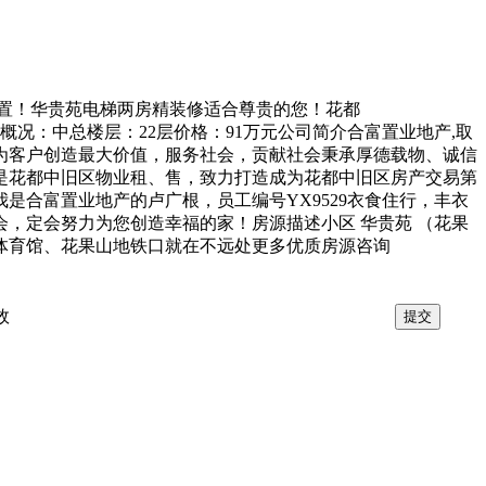
置！华贵苑电梯两房精装修适合尊贵的您！花都
概况：中总楼层：22层价格：91万元公司简介合富置业地产,取
业港湾，为客户创造最大价值，服务社会，贡献社会秉承厚德载物、诚信
是花都中旧区物业租、售，致力打造成为花都中旧区房产交易第
合富置业地产的卢广根，员工编号YX9529衣食住行，丰衣
，定会努力为您创造幸福的家！房源描述小区 华贵苑 （花果
，体育馆、花果山地铁口就在不远处更多优质房源咨询
效