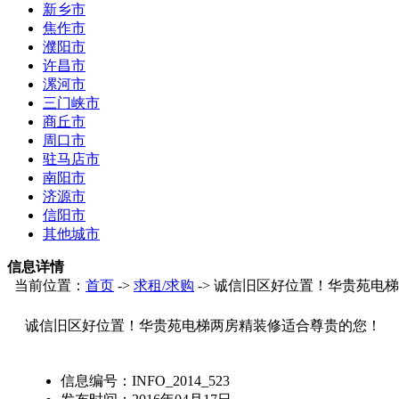
新乡市
焦作市
濮阳市
许昌市
漯河市
三门峡市
商丘市
周口市
驻马店市
南阳市
济源市
信阳市
其他城市
信息详情
当前位置：
首页
->
求租/求购
-> 诚信旧区好位置！华贵苑电
诚信旧区好位置！华贵苑电梯两房精装修适合尊贵的您！
信息编号：
INFO_2014_523