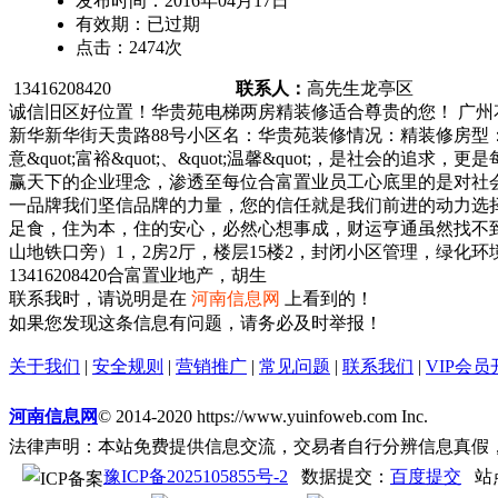
发布时间：
2016年04月17日
有效期：
已过期
点击：
2474
次
13416208420
联系人：
高先生
龙亭区
诚信旧区好位置！华贵苑电梯两房精装修适合尊贵的您！ 广
新华新华街天贵路88号小区名：华贵苑装修情况：精装修房型：2
意&quot;富裕&quot;、&quot;温馨&quot;，
赢天下的企业理念，渗透至每位合富置业员工心底里的是对社
一品牌我们坚信品牌的力量，您的信任就是我们前进的动力选择
足食，住为本，住的安心，必然心想事成，财运亨通虽然找不到
山地铁口旁）1，2房2厅，楼层15楼2，封闭小区管理，绿
13416208420合富置业地产，胡生
联系我时，请说明是在
河南信息网
上看到的！
如果您发现这条信息有问题，请务必及时举报！
关于我们
|
安全规则
|
营销推广
|
常见问题
|
联系我们
|
VIP会员
河南信息网
© 2014-2020 https://www.yuinfoweb.com Inc.
法律声明：本站免费提供信息交流，交易者自行分辨信息真假
豫ICP备2025105855号-2
数据提交：
百度提交
站