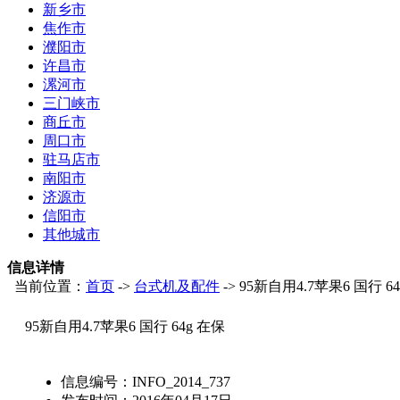
新乡市
焦作市
濮阳市
许昌市
漯河市
三门峡市
商丘市
周口市
驻马店市
南阳市
济源市
信阳市
其他城市
信息详情
当前位置：
首页
->
台式机及配件
-> 95新自用4.7苹果6 国行 6
95新自用4.7苹果6 国行 64g 在保
信息编号：
INFO_2014_737