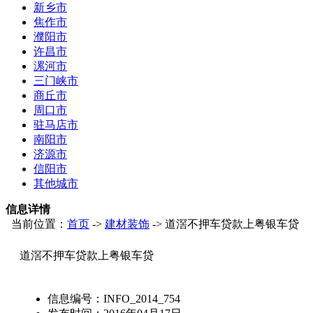
新乡市
焦作市
濮阳市
许昌市
漯河市
三门峡市
商丘市
周口市
驻马店市
南阳市
济源市
信阳市
其他城市
信息详情
当前位置：
首页
->
建材装饰
-> 道滘不押车贷款上粤银车贷
道滘不押车贷款上粤银车贷
信息编号：
INFO_2014_754