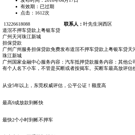
发布时间：
2016年04月17日
有效期：
已过期
点击：
1612
次
13226618088
联系人：
叶先生
涧西区
道滘不押车贷款上粤银车贷
广州天河珠江新城
担保贷款
广州广州服务担保贷款免费发布道滘不押车贷款上粤银车贷天
珠江新城
广州国家金融中心服务内容：汽车抵押贷款服务内容：其他公司名
有个人名下小车，不管是买断或者按揭车。买断车最高放评估价
从业5年以上，东莞权威评估，公平公证！额度高
最高9成放款到帐快
最快2个小时到帐不押车