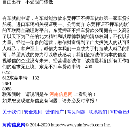
自由出行，不受阻门榄低
有车就能申请，有车就能放款东莞押证不押车贷款第一家车贷
船税、进口车辆相关税证明一、公司简介 东莞押证不押车贷款
的互联网金融理财平台。东莞押证不押车贷款公司拥有一支高
了以天下为己任的北大精神和以厚德载物的清华校训，不仅以
力量。经过一年多的运营，融信财富得到了广大投资人的认可
人就己，客户至上，诚信为本我们一直致力于打造成人就己的
可，希望真诚的努力可以收获感动；我们坚持诚信为本的信念
视诚信的企业没有未来。经营理念诚信：诚信是我们所有工作
们的追求无止境。东莞不押车贷款申请：400
0255
612东莞申请：132
2661
8088
联系我时，请说明是在
河南信息网
上看到的！
如果您发现这条信息有问题，请务必及时举报！
关于我们
|
安全规则
|
营销推广
|
常见问题
|
联系我们
|
VIP会员
河南信息网
© 2014-2020 https://www.yuinfoweb.com Inc.