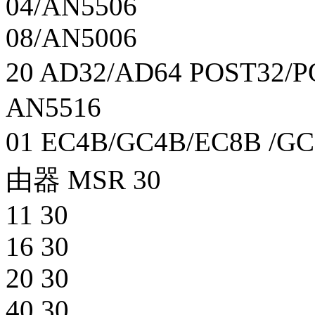
04/AN5506
08/AN5006
20 AD32/AD64 POST3
AN5516
01 EC4B/GC4B/EC8
由器 MSR 30
11 30
16 30
20 30
40 30