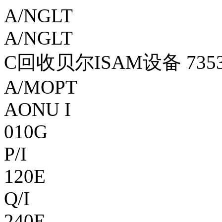
A/NGLT
A/NGLT
C回收贝尔ISAM设备 7353/
A/MOPT
AONU I
010G
P/I
120E
Q/I
240E