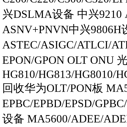
兴DSLMA设备 中兴9210 A
ASNV+PNVN中兴9806
ASTEC/ASIGC/ATLCI/
EPON/GPON OLT ONU 
HG810/HG813/HG8010/H
回收华为OLT/PON板 MA56
EPBC/EPBD/EPSD/GP
设备 MA5600/ADEE/AD