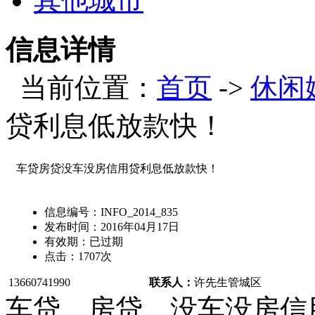
其他城市
信息详情
当前位置：
首页
->
休闲
贷利息低放款快！
车贷房贷没车没房信用贷利息低放款快！
信息编号：
INFO_2014_835
发布时间：
2016年04月17日
有效期：
已过期
点击：
1707
次
13660741990
联系人：
许先生
管城区
车贷，房贷，没车没房信