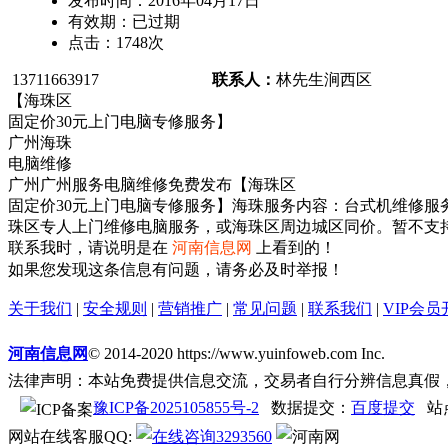
发布时间：
2016年04月17日
有效期：
已过期
点击：
1748
次
13711663917
联系人：
林先生
涧西区
【海珠区
固定价30元上门电脑专修服务】
广州海珠
电脑维修
广州广州服务电脑维修免费发布【海珠区
固定价30元上门电脑专修服务】海珠服务内容：台式机维修服务内
珠区专人上门维修电脑服务，或海珠区周边城区同价。暂不支
联系我时，请说明是在
河南信息网
上看到的！
如果您发现这条信息有问题，请务必及时举报！
关于我们
|
安全规则
|
营销推广
|
常见问题
|
联系我们
|
VIP会员
河南信息网
© 2014-2020 https://www.yuinfoweb.com Inc.
法律声明：本站免费提供信息交流，交易者自行分辨信息真假
豫ICP备2025105855号-2
数据提交：
百度提交
站
网站在线客服QQ:
3293560