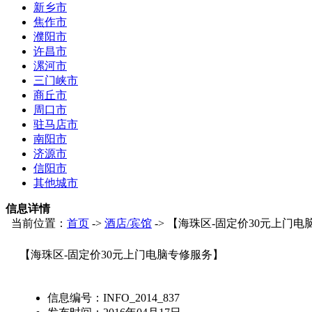
新乡市
焦作市
濮阳市
许昌市
漯河市
三门峡市
商丘市
周口市
驻马店市
南阳市
济源市
信阳市
其他城市
信息详情
当前位置：
首页
->
酒店/宾馆
-> 【海珠区-固定价30元上门
【海珠区-固定价30元上门电脑专修服务】
信息编号：
INFO_2014_837