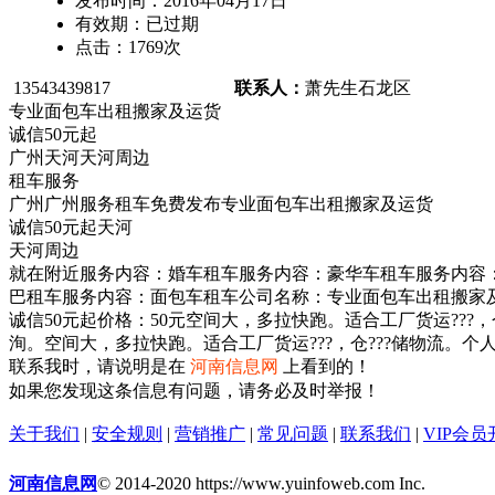
发布时间：
2016年04月17日
有效期：
已过期
点击：
1769
次
13543439817
联系人：
萧先生
石龙区
专业面包车出租搬家及运货
诚信50元起
广州天河天河周边
租车服务
广州广州服务租车免费发布专业面包车出租搬家及运货
诚信50元起天河
天河周边
就在附近服务内容：婚车租车服务内容：豪华车租车服务内容
巴租车服务内容：面包车租车公司名称：专业面包车出租搬家
诚信50元起价格：50元空间大，多拉快跑。适合工厂货运???
洵。空间大，多拉快跑。适合工厂货运???，仓???储物流。
联系我时，请说明是在
河南信息网
上看到的！
如果您发现这条信息有问题，请务必及时举报！
关于我们
|
安全规则
|
营销推广
|
常见问题
|
联系我们
|
VIP会员
河南信息网
© 2014-2020 https://www.yuinfoweb.com Inc.