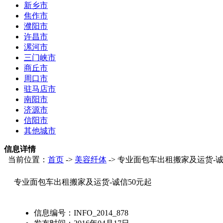
新乡市
焦作市
濮阳市
许昌市
漯河市
三门峡市
商丘市
周口市
驻马店市
南阳市
济源市
信阳市
其他城市
信息详情
当前位置：
首页
->
美容纤体
-> 专业面包车出租搬家及运货-诚
专业面包车出租搬家及运货-诚信50元起
信息编号：
INFO_2014_878