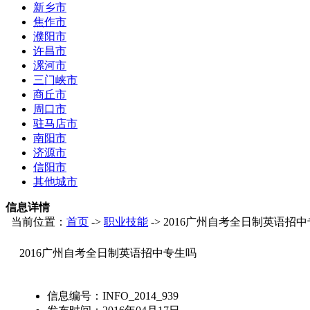
新乡市
焦作市
濮阳市
许昌市
漯河市
三门峡市
商丘市
周口市
驻马店市
南阳市
济源市
信阳市
其他城市
信息详情
当前位置：
首页
->
职业技能
-> 2016广州自考全日制英语招
2016广州自考全日制英语招中专生吗
信息编号：
INFO_2014_939