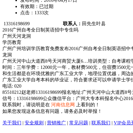
发布时间：
2016年04月17日
有效期：
已过期
点击：
1333
次
13316198699
联系人：
田先生
叶县
2016广州自考全日制英语招中专生吗
广州天河龙洞
学历教育
广州广州培训学历教育免费发布2016广州自考全日制英语招中
龙洞
广州天河中山大道西8号天河商贸大厦6…培训类型：自考课程
时间：三年学费：12000元一年，教材费500元，住宿费3
和生活都是在环境优雅的广东工业大学，地理位置优越，周边
广东工业大学自考本科的毕业证，符合要求还可以申请学士学位证。文
电话: 020
85510212赵老师13316198699报名地址:广州天河中山大道西8
信号：13316198699公众微信平台：广州大专本科报名中心
联系我时，请说明是在
河南信息网
上看到的！
如果您发现这条信息有问题，请务必及时举报！
关于我们
|
安全规则
|
营销推广
|
常见问题
|
联系我们
|
VIP会员