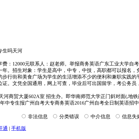
专生吗天河
学费：12000元联系人：赵老师。举报商务英语广东工业大学
500元一年。招生对象：学生是高中，中专，中技，高职都可以报
的步行街和美食广场为学生的生活增添不少的便利和兼职实践的
凭全国通用，网上可查，毕业后可出国留学，考公务员，职称考试等等。
号天河商贸大厦602A室 招生办。即华南师范大学正门斜对面(,地铁岗顶站D出
2016年中专生报广州自考大专商务英语2016广州自考全日制英语招
非法信息
分类错误
中介信息
信息失
开通
|
手机版