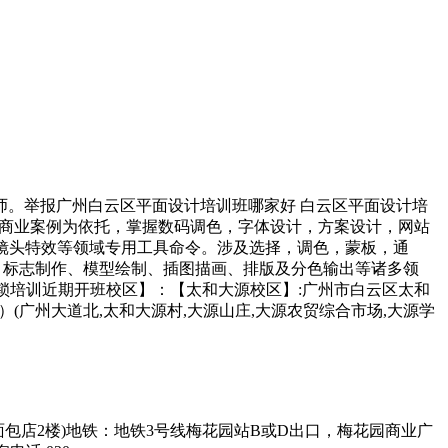
师。举报广州白云区平面设计培训班哪家好 白云区平面设计培
巧应用，以商业案例为依托，掌握数码调色，字体设计，方案设计，网站
镜头特效等领域专用工具命令。涉及选择，调色，蒙板，通
计、标志制作、模型绘制、插图描画、排版及分色输出等诸多领
进电脑连锁培训近期开班校区】：【太和大源校区】:广州市白云区太和
(广州大道北,太和大源村,大源山庄,大源农贸综合市场,大源学
包店2楼)地铁：地铁3号线梅花园站B或D出口，梅花园商业广