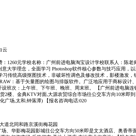
白云
：1260元学校名称：广州前进电脑淘宝设计学校联系人：陈老
Adobe创意大学理念，全面学习 Photoshop软件核心参数与技
。学习传统高级抠图技术，非破坏性调色及修改技术，影楼激发，
LDRAW：基于矢量图的绘图与排版软件。广泛地应用于商标设
01.com/开设班次：上午班、下午班、晚班、周末班。 【广州前
2楼、金典KTV对面,大源农贸综合市场往公交车方向10米即到）
广场,太和,钟落潭) 【报名咨询电话:020
州大道北同和路京溪街梅花园
广场、华影梅花园影城往公交车方向50米即是文太酒店、奥香帝面