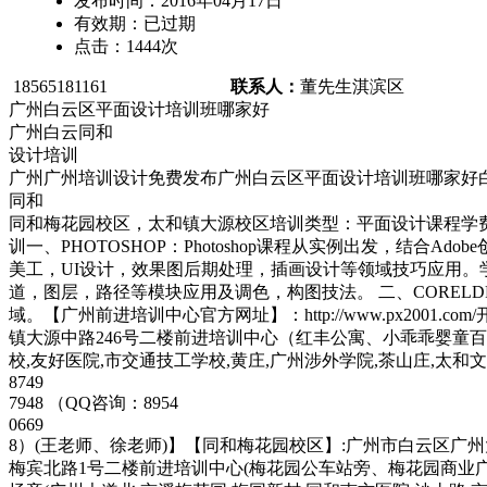
发布时间：
2016年04月17日
有效期：
已过期
点击：
1444
次
18565181161
联系人：
董先生
淇滨区
广州白云区平面设计培训班哪家好
广州白云同和
设计培训
广州广州培训设计免费发布广州白云区平面设计培训班哪家好
同和
同和梅花园校区，太和镇大源校区培训类型：平面设计课程学费
训一、PHOTOSHOP：Photoshop课程从实例出发，结合
美工，UI设计，效果图后期处理，插画设计等领域技巧应用
道，图层，路径等模块应用及调色，构图技法。 二、CORE
域。【广州前进培训中心官方网址】：http://www.px20
镇大源中路246号二楼前进培训中心（红丰公寓、小乖乖婴童百货
校,友好医院,市交通技工学校,黄庄,广州涉外学院,茶山庄,太和文化
8749
7948 （QQ咨询：8954
0669
8）(王老师、徐老师)】【同和梅花园校区】:广州市白云区广
梅宾北路1号二楼前进培训中心(梅花园公车站旁、梅花园商业