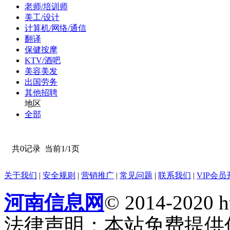
老师/培训师
美工/设计
计算机/网络/通信
翻译
保健按摩
KTV/酒吧
美容美发
出国劳务
其他招聘
地区
全部
共0记录
当前1/1页
关于我们
|
安全规则
|
营销推广
|
常见问题
|
联系我们
|
VIP会员
河南信息网
© 2014-2020 h
法律声明：本站免费提供