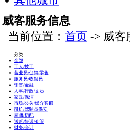
其他城市
威客服务信息
当前位置：
首页
-> 威客
分类
全部
工人/技工
营业员/促销/零售
服务员/收银员
销售/金融
人事/行政/文员
家政/保洁
市场/公关/媒介客服
司机/驾驶员保安
厨师/切配
送货/快递/仓管
财务/会计