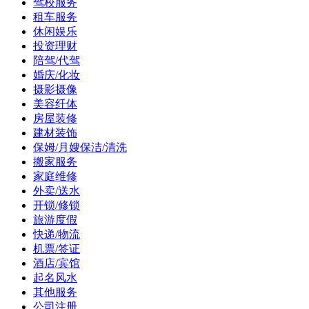
驾校服务
租车服务
休闲娱乐
投资理财
陪驾/代驾
婚庆/化妆
摄影摄像
美容纤体
房屋装修
建材装饰
保姆/月嫂保洁/清洗
搬家服务
家庭维修
外卖/送水
开锁/修锁
旅游度假
快递/物流
机票/签证
酒店/宾馆
起名风水
其他服务
公司注册