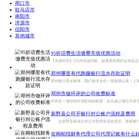
周口市
驻马店市
南阳市
济源市
信阳市
其他城市
95折话费生活缴费充值优惠活动
【充值时间】3天内充值到账，如遇系统维护会有延迟，
郑州哪里有代跑腿银行流水存款证明
郑州银行流水账单，我们很专业也一直都很认真！上海昇喏
邓州市做环评的公司收费标准
环评是一项控制环境影响的制度，旨在减少项目开发导
新野县公司开银行对公账户流程及费用
在新野县新成立的公司取得营业执照后，每家银行都
在桐柏找财务代理公司代理记账有什么