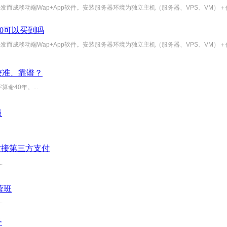
开发而成移动端Wap+App软件。安装服务器环境为独立主机（服务器、VPS、VM）＋伪静
00可以买到吗
开发而成移动端Wap+App软件。安装服务器环境为独立主机（服务器、VPS、VM）＋伪静
较准、靠谱？
40年。...
版
对接第三方支付
.
营班
.
务