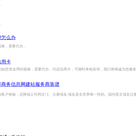
.
.
费怎么办
，需要代办...
信用卡
信同号)如您资金周转困难，需要代办、代还信用卡，可随时来电咨询，我们将竭诚为您服务
择商务信息网建站服务商靠谱
体验，还降低公司档次! 1、注册域名 域名是全世界唯一性的。国内英文域名注册费用60