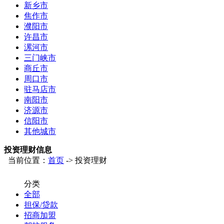
新乡市
焦作市
濮阳市
许昌市
漯河市
三门峡市
商丘市
周口市
驻马店市
南阳市
济源市
信阳市
其他城市
投资理财信息
当前位置：
首页
-> 投资理财
分类
全部
担保/贷款
招商加盟