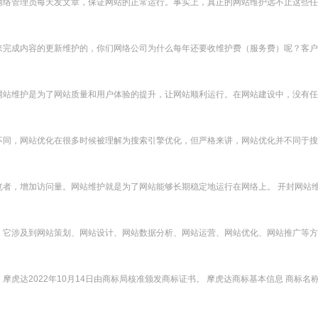
络管理员每天发文章，保证网站的正常运行。事实上，真正的网站维护远不止这些任务
完成内容的更新维护的，你们网络公司为什么每年还要收维护费（服务费）呢？客户认
站维护是为了网站质量和用户体验的提升，让网站顺利运行。在网站建设中，没有任何
同，网站优化在很多时候被理解为搜索引擎优化，但严格来讲，网站优化并不同于搜索
者，增加访问量。网站维护就是为了网站能够长期稳定地运行在网络上。 开封网站维护都
它涉及到网站策划、网站设计、网站数据分析、网站运营、网站优化、网站推广等方面
达2022年10月14日由商标局核准颁发商标证书。 摩虎达商标基本信息 商标名称：摩