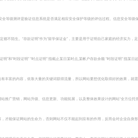
安全等级测评是验证信息系统是否满足相应安全保护等级的评估过程。信息安全等级保护
都不陌生。“存款证明”作为“留学保证金”，主要是用于证明自己家庭的经济实力，足够
”和“时段证明” “时点证明”:指截止某日某时点,某帐户存款余额 “时段证明”:指某日起至
有丰富的内容，依靠大量的关键词获得流量，所以网站要想优化取得好的效果，就需要
站推广营销，网站升级、信息更新、功能拓展，以及整体效果设计的网站“全方位托管”解
，才能保证网站的生命力，否则网站不仅不能起到应有的作用，反而会对企业自身形象