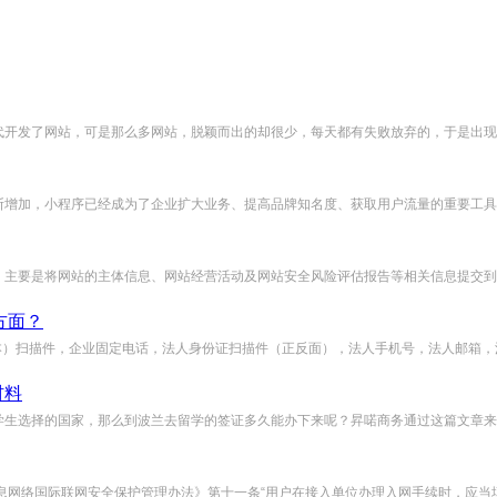
开发了网站，可是那么多网站，脱颖而出的却很少，每天都有失败放弃的，于是出现了
增加，小程序已经成为了企业扩大业务、提高品牌知名度、获取用户流量的重要工具。
主要是将网站的主体信息、网站经营活动及网站安全风险评估报告等相关信息提交到当地
方面？
本）扫描件，企业固定电话，法人身份证扫描件（正反面），法人手机号，法人邮箱，法
材料
生选择的国家，那么到波兰去留学的签证多久能办下来呢？昇喏商务通过这篇文章来为你
息网络国际联网安全保护管理办法》第十一条“用户在接入单位办理入网手续时，应当填