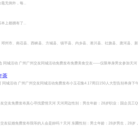
无例外，每...
上都拥有了...
邓州市、南召县、西峡县、方城县、镇平县、内乡县、淅川县、社旗县、唐河县、新野
 同城活动 广州广州交友同城活动免费发布免费美食交友——仅限单身男女参加天河 天
午茶
河 同城活动 广州广州交友同城活动免费发布小玉召集4.17周日150人大型告别单身下午
友交友免费发布真心寻找爱情天河 天河周边性别：男生年龄：28岁职业：国企员工QQ号：
交友征婚免费发布我等的人会是妳吗？天河 东圃性别：男士年龄：28岁男生，28岁，国