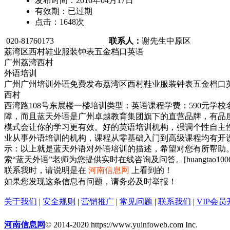
发布时间：
2016年04月17日
有效期：
已过期
点击：
1648
次
020-81760173
联系人：
谢先生
中原区
荔湾区西村鞋业服装钟表五金档口英语
广州荔湾西村
外语培训
广州广州培训外语免费发布荔湾区西村鞋业服装钟表五金档口
西村
西湾路108号东展楼一楼培训类型：英语课程学费：590元学
障，而且蓝天外语是广州卓越教育集团旗下的直营品牌，有品
模式会让你的学习更有效。好的英语培训机构，强调个性自主
业从事外语培训的机构，课程从零基础入门到高级课程均有开
示：以上就是蓝天外语对外语培训的描述，希望对您有所帮助。另外，如果
索“蓝天外语”老师为您提供实时在线咨询及问答。[huangtao1006
联系我时，请说明是在
河南信息网
上看到的！
如果您发现这条信息有问题，请务必及时举报！
关于我们
|
安全规则
|
营销推广
|
常见问题
|
联系我们
|
VIP会员
河南信息网
© 2014-2020 https://www.yuinfoweb.com Inc.