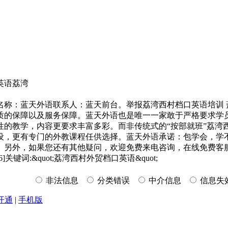
英语荔湾
校名称：蓝天外语联系人：蓝天前台。举报荔湾西村档口英语培训 
质的保障以及服务保障。蓝天外语也是唯一一家敢于严格要求学
性的教学，内容更要求丰富多彩。而非传统式的“按部就班”荔湾
设，更有专门的外教课程任供选择。蓝天外语承诺：包学会，学
您还有其他疑问，欢迎免费来电咨询，在线免费客服咨询蓝天外语官网 ht
]关键词:&quot;荔湾西村外贸档口英语&quot;
非法信息
分类错误
中介信息
信息失
开通
|
手机版