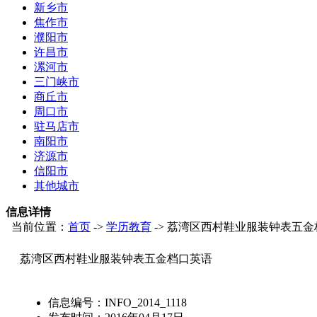
新乡市
焦作市
濮阳市
许昌市
漯河市
三门峡市
商丘市
周口市
驻马店市
南阳市
济源市
信阳市
其他城市
信息详情
当前位置：
首页
->
学历教育
-> 荔湾区西村鞋业服装钟表五
荔湾区西村鞋业服装钟表五金档口英语
信息编号：
INFO_2014_1118