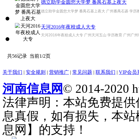
德立助学金圆您大学梦 番禺石基上夜大
德立助学金圆您大学梦 番禺石基上夜大 广州番禺石碁 学历教
天河2016年夜校成人大专
天河2016年夜校成人大专 广州天河五山 学历教育 广州广州
共56记录
当前1/2页
关于我们
|
安全规则
|
营销推广
|
常见问题
|
联系我们
|
VIP会员
河南信息网
© 2014-2020 h
法律声明：本站免费提供
息真假，如有损失，本站
息网】的支持！