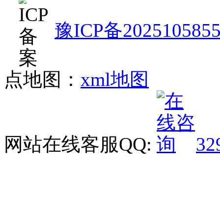
豫ICP备202510585
点地图：
xml地图
网站在线客服QQ:
32