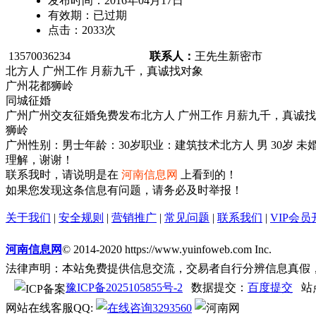
发布时间：
2016年04月17日
有效期：
已过期
点击：
2033
次
13570036234
联系人：
王先生
新密市
北方人 广州工作 月薪九千，真诚找对象
广州花都狮岭
同城征婚
广州广州交友征婚免费发布北方人 广州工作 月薪九千，真诚
狮岭
广州性别：男士年龄：30岁职业：建筑技术北方人 男 30岁 
理解，谢谢！
联系我时，请说明是在
河南信息网
上看到的！
如果您发现这条信息有问题，请务必及时举报！
关于我们
|
安全规则
|
营销推广
|
常见问题
|
联系我们
|
VIP会员
河南信息网
© 2014-2020 https://www.yuinfoweb.com Inc.
法律声明：本站免费提供信息交流，交易者自行分辨信息真假
豫ICP备2025105855号-2
数据提交：
百度提交
站
网站在线客服QQ:
3293560