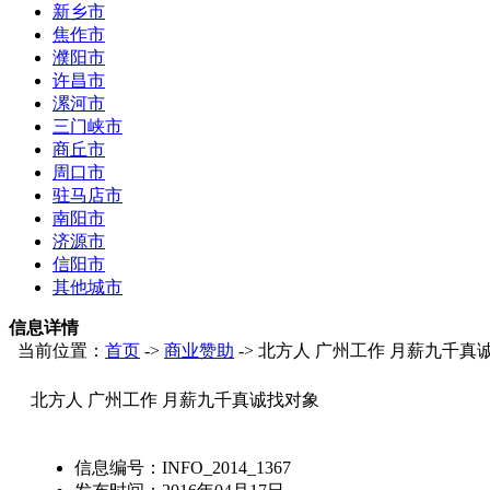
新乡市
焦作市
濮阳市
许昌市
漯河市
三门峡市
商丘市
周口市
驻马店市
南阳市
济源市
信阳市
其他城市
信息详情
当前位置：
首页
->
商业赞助
-> 北方人 广州工作 月薪九千真
北方人 广州工作 月薪九千真诚找对象
信息编号：
INFO_2014_1367