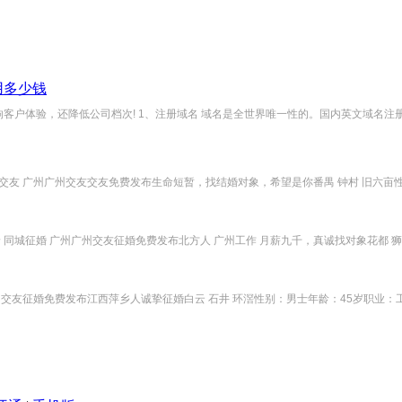
用多少钱
体验，还降低公司档次! 1、注册域名 域名是全世界唯一性的。国内英文域名注册费用60
交友 广州广州交友交友免费发布生命短暂，找结婚对象，希望是你番禺 钟村 旧六亩性别
 同城征婚 广州广州交友征婚免费发布北方人 广州工作 月薪九千，真诚找对象花都 狮岭 
交友征婚免费发布江西萍乡人诚挚征婚白云 石井 环滘性别：男士年龄：45岁职业：工厂Q