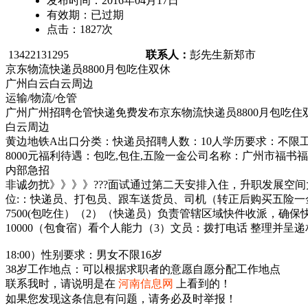
发布时间：
2016年04月17日
有效期：
已过期
点击：
1827
次
13422131295
联系人：
彭先生
新郑市
京东物流快递员8800月包吃住双休
广州白云白云周边
运输/物流/仓管
广州广州招聘仓管快递免费发布京东物流快递员8800月包吃住
白云周边
黄边地铁A出口分类：快递员招聘人数：10人学历要求：不限工
8000元福利待遇：包吃,包住,五险一金公司名称：广州市福
内部急招
非诚勿扰》》》》???面试通过第二天安排入住，升职发展空间大
位:：快递员、打包员、跟车送货员、司机（转正后购买五险一金
7500(包吃住）（2）（快递员）负责管辖区域快件收派，确保
10000（包食宿）看个人能力（3）文员：拨打电话 整理并呈递
18:00）性别要求：男女不限16岁
38岁工作地点：可以根据求职者的意愿自愿分配工作地点
联系我时，请说明是在
河南信息网
上看到的！
如果您发现这条信息有问题，请务必及时举报！