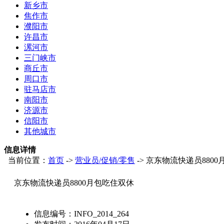
新乡市
焦作市
濮阳市
许昌市
漯河市
三门峡市
商丘市
周口市
驻马店市
南阳市
济源市
信阳市
其他城市
信息详情
当前位置：
首页
->
营业员/促销/零售
-> 京东物流快递员880
京东物流快递员8800月包吃住双休
信息编号：
INFO_2014_264