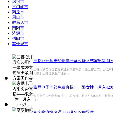
漯河市
三门峡市
商丘市
周口市
驻马店市
南阳市
济源市
信阳市
其他城市
三都召开县庆60周年开幕式暨文艺演出策划
三都水族自治县名贵农业发展有限公司是三都县委、县政府招
司按照三都县农业产业发...
索尼电子内部免费直招——限女性—月入420
索尼电子内部免费直招——限女性—月入4200以上 广州天
以...
京东物流快递员8800月包吃住双休