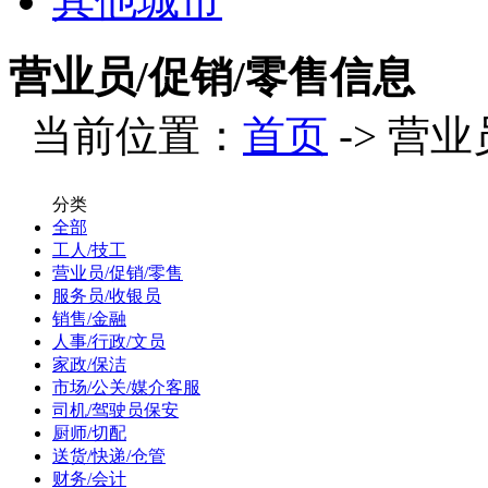
其他城市
营业员/促销/零售信息
当前位置：
首页
-> 营业
分类
全部
工人/技工
营业员/促销/零售
服务员/收银员
销售/金融
人事/行政/文员
家政/保洁
市场/公关/媒介客服
司机/驾驶员保安
厨师/切配
送货/快递/仓管
财务/会计