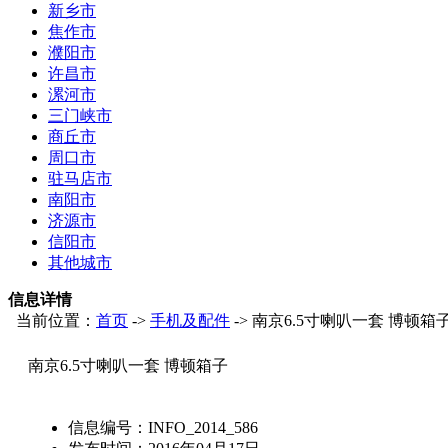
新乡市
焦作市
濮阳市
许昌市
漯河市
三门峡市
商丘市
周口市
驻马店市
南阳市
济源市
信阳市
其他城市
信息详情
当前位置：
首页
->
手机及配件
-> 南京6.5寸喇叭一套 博顿箱
南京6.5寸喇叭一套 博顿箱子
信息编号：
INFO_2014_586