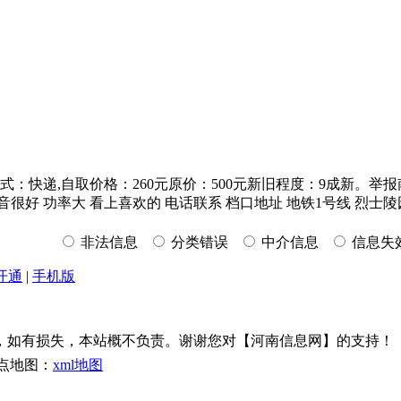
递,自取价格：260元原价：500元新旧程度：9成新。举报南京6
 声音很好 功率大 看上喜欢的 电话联系 档口地址 地铁1号线 烈士
非法信息
分类错误
中介信息
信息失
开通
|
手机版
，如有损失，本站概不负责。谢谢您对【河南信息网】的支持！
点地图：
xml地图