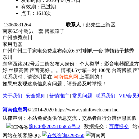
发布时间：
2016年04月17日
有效期：
已过期
点击：
1618
次
13060831264
联系人：
彭先生
上街区
南京6.5寸喇叭一套 博顿箱子
广州越秀东川
家用电器
广州广州二手家电免费发布南京6.5寸喇叭一套 博顿箱子越秀
东川
东华西路242号后二街发布人身份：个人类型：影音电器配送方式：快
好 丝膜高音 声音完好 。。博顿4.5寸箱一对 100元 台湾博顿
联系我时，请说明是在
河南信息网
上看到的！
如果您发现这条信息有问题，请务必及时举报！
关于我们
|
安全规则
|
营销推广
|
常见问题
|
联系我们
|
VIP会员
河南信息网
© 2014-2020 https://www.yuinfoweb.com Inc.
法律声明：本站免费提供信息交流，交易者自行分辨信息真假
豫ICP备2025105855号-2
数据提交：
百度提交
站
网站在线客服QQ:
3293560