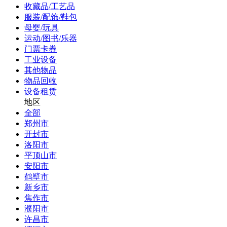
收藏品/工艺品
服装/配饰/鞋包
母婴/玩具
运动/图书/乐器
门票卡券
工业设备
其他物品
物品回收
设备租赁
地区
全部
郑州市
开封市
洛阳市
平顶山市
安阳市
鹤壁市
新乡市
焦作市
濮阳市
许昌市