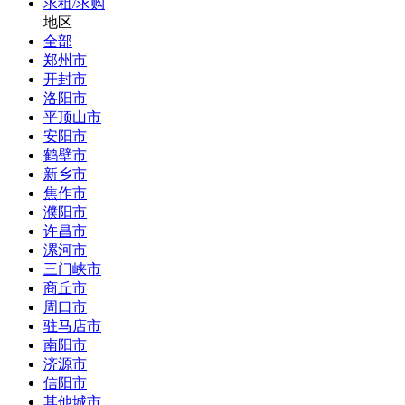
求租/求购
地区
全部
郑州市
开封市
洛阳市
平顶山市
安阳市
鹤壁市
新乡市
焦作市
濮阳市
许昌市
漯河市
三门峡市
商丘市
周口市
驻马店市
南阳市
济源市
信阳市
其他城市