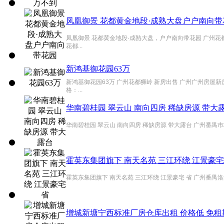
凤凰御景 花都黄金地段·成熟大盘户户南向带
凤凰御景 花都黄金地段·成熟大盘，户户南向带花园 广州花
花都...
新鸿基御花园63万
新鸿基御花园63万 广州花都狮岭 新房出售 广州广州房屋
格：...
华南碧桂园 翠云山 南向四房 稀缺房源 带大
华南碧桂园 翠云山 南向四房 稀缺房源 带大露台 广州番禺市
霍英东集团旗下 南天名苑 三江环绕 江景豪宅
霍英东集团旗下 南天名苑 三江环绕 江景豪宅 省 广州番禺洛
增城新塘宁西标准厂房仓库出租 价格低 免租